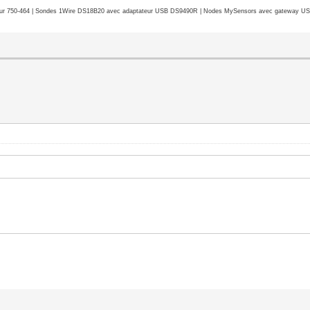
r 750-464 | Sondes 1Wire DS18B20 avec adaptateur USB DS9490R | Nodes MySensors avec gateway USB 