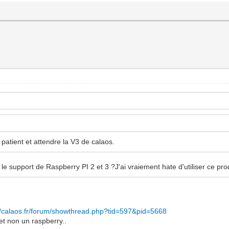
e patient et attendre la V3 de calaos.
le support de Raspberry PI 2 et 3 ?J'ai vraiement hate d'utiliser ce pro
//calaos.fr/forum/showthread.php?tid=597&pid=5668
 et non un raspberry..