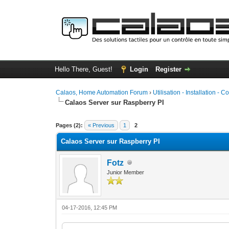
Hello There, Guest!
Login
Register
Calaos, Home Automation Forum
›
Utilisation - Installation - C
Calaos Server sur Raspberry PI
0 Vote(s) - 0 Average
1
2
3
4
5
Pages (2):
« Previous
1
2
Calaos Server sur Raspberry PI
Fotz
Junior Member
04-17-2016, 12:45 PM