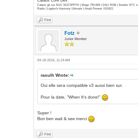
Calaos Core Dev.
Calaos git sur NUC NUC5PPYH | Wago 750-849 | DALI RGB | Sondes NTC su
Radio | Logitech Harmony Ultimate | Ampli Pioneer VSX921
Find
Fotz
Junior Member
04-18-2016, 11:24 AM
raoulh Wrote:
Oui elle sera compatible v3 aussi bien sur.
Pour la date, "When It's done!"
Super !
Bon ben wait & see merci
Find