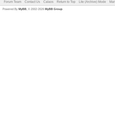
Forum Team
Contact Us
Calaos
Return to Top
Lite (Archive) Mode
Mar
Powered By
MyBB
, © 2002-2026
MyBB Group
.