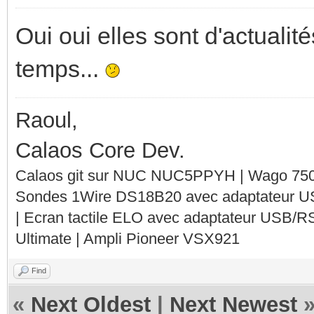
Oui oui elles sont d'actualit
temps...
Raoul,
Calaos Core Dev.
Calaos git sur NUC NUC5PPYH | Wago 750-
Sondes 1Wire DS18B20 avec adaptateur 
| Ecran tactile ELO avec adaptateur USB/R
Ultimate | Ampli Pioneer VSX921
Find
«
Next Oldest
|
Next Newest