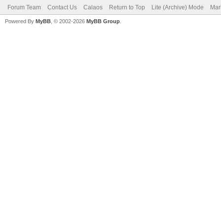
Forum Team
Contact Us
Calaos
Return to Top
Lite (Archive) Mode
Mar
Powered By
MyBB
, © 2002-2026
MyBB Group
.