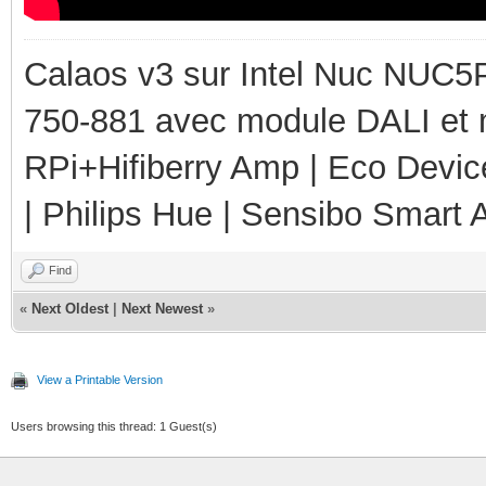
Calaos v3 sur Intel Nuc NUC5
750-881 avec module DALI et 
RPi+Hifiberry Amp | Eco Devic
| Philips Hue | Sensibo Smart A
Find
«
Next Oldest
|
Next Newest
»
View a Printable Version
Users browsing this thread: 1 Guest(s)