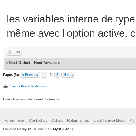
les variables interne de type 
même avec l'option active. c
Find
«
Next Oldest
|
Next Newest
»
Pages (3):
« Previous
1
2
3
Next »
View a Printable Version
Users browsing this thread: 1 Guest(s)
Forum Team
Contact Us
Calaos
Return to Top
Lite (Archive) Mode
Mar
Powered By
MyBB
, © 2002-2026
MyBB Group
.