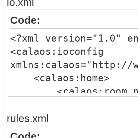
io.xml
Code:
<?xml version="1.0" e
<calaos:ioconfig
xmlns:calaos="http://
<calaos:home>
<calaos:room name=
hits="0">
<calaos:input 
rules.xml
coeff_b="0" file_type
Code: