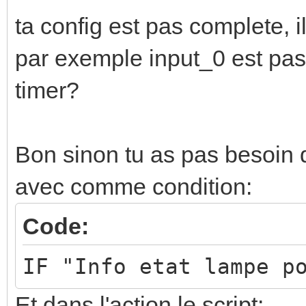
<calaos:output 
<calaos:action ty
ta config est pas complete,
frequency="10000" id=
<calaos:script 
par exemple input_0 est pas 
poisson" off_value="0
[CDATA[local temp_pan
timer?
type="WebOutputLight"
calaos:getInputValue(
url="http://192.168.1
id=lu_action&amp;Devi
Bon sinon tu as pas besoin d
pnp-
avec comme condition:
calaos:setOutputValue
org:serviceId:SwitchP
Code:
amp;newTargetValue=__
</calaos:room
IF "Info etat lampe p
local test_lampe2 =
</calaos:home>
Et dans l'action le script: