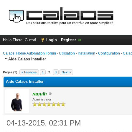
Hello There, Guest!
Login
Register
Calaos, Home Automation Forum
›
Utilisation - Installation - Configuration
›
Calao
Aide Calaos Installer
ge
Pages (3):
« Previous
1
2
3
Next »
Aide Calaos Installer
raoulh
Administrator
04-13-2015, 02:31 PM