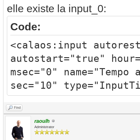
elle existe la input_0:
Code:
<calaos:input autores
autostart="true" hour
msec="0" name="Tempo 
sec="10" type="InputT
Find
raoulh
Administrator