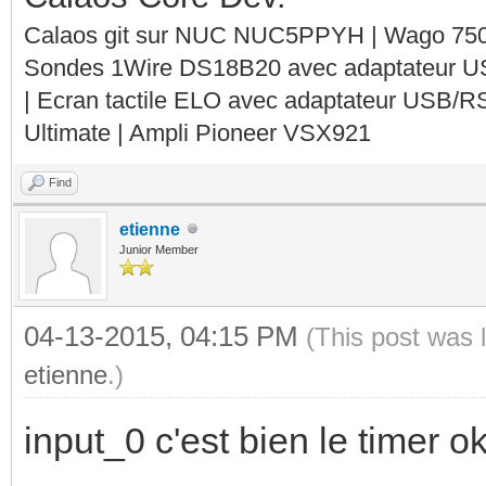
Calaos git sur NUC NUC5PPYH | Wago 750-
</calaos:rule>
return true
Sondes 1Wire DS18B20 avec adaptateur 
<calaos:rule name="I
| Ecran tactile ELO avec adaptateur USB/R
Ultimate | Ampli Pioneer VSX921
<calaos:condition
<calaos:action ty
Find
<calaos:output 
etienne
Junior Member
val="true"/>
</calaos:actio
04-13-2015, 04:15 PM
(This post was 
</calaos:rule>
etienne
.)
</calaos:rules>
input_0 c'est bien le timer ok