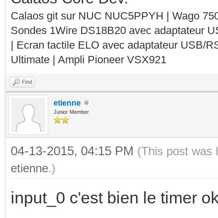
Calaos git sur NUC NUC5PPYH | Wago 750-
</calaos:rule>
return true
Sondes 1Wire DS18B20 avec adaptateur 
<calaos:rule name="I
| Ecran tactile ELO avec adaptateur USB/R
Ultimate | Ampli Pioneer VSX921
<calaos:condition
<calaos:action ty
Find
<calaos:output 
etienne
Junior Member
val="true"/>
</calaos:actio
04-13-2015, 04:15 PM
(This post was 
</calaos:rule>
etienne
.)
</calaos:rules>
input_0 c'est bien le timer ok