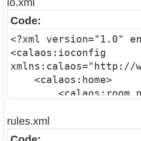
io.xml
Code:
<?xml version="1.0" e
<calaos:ioconfig
xmlns:calaos="http://
<calaos:home>
<calaos:room name=
hits="0">
<calaos:input 
rules.xml
coeff_b="0" file_type
Code: