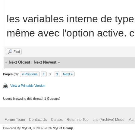
les variables interne de type 
même avec l'option active. c
Find
«
Next Oldest
|
Next Newest
»
Pages (3):
« Previous
1
2
3
Next »
View a Printable Version
Users browsing this thread: 1 Guest(s)
Forum Team
Contact Us
Calaos
Return to Top
Lite (Archive) Mode
Mar
Powered By
MyBB
, © 2002-2026
MyBB Group
.