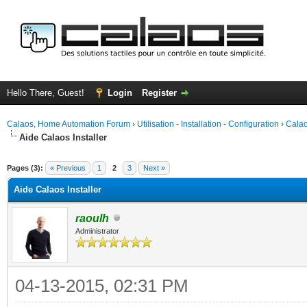
Hello There, Guest!
Login
Register
Calaos, Home Automation Forum
›
Utilisation - Installation - Configuration
›
Calao
Aide Calaos Installer
ge
Pages (3):
« Previous
1
2
3
Next »
Aide Calaos Installer
raoulh
Administrator
04-13-2015, 02:31 PM