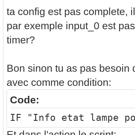
<calaos:output 
<calaos:action ty
ta config est pas complete,
frequency="10000" id=
<calaos:script 
par exemple input_0 est pas 
poisson" off_value="0
[CDATA[local temp_pan
timer?
type="WebOutputLight"
calaos:getInputValue(
url="http://192.168.1
id=lu_action&amp;Devi
Bon sinon tu as pas besoin d
pnp-
avec comme condition:
calaos:setOutputValue
org:serviceId:SwitchP
Code:
amp;newTargetValue=__
</calaos:room
IF "Info etat lampe p
local test_lampe2 =
</calaos:home>
Et dans l'action le script: