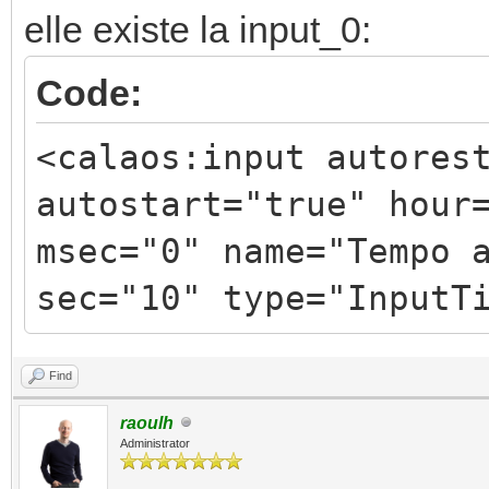
elle existe la input_0:
Code:
<calaos:input autores
autostart="true" hour
msec="0" name="Tempo 
sec="10" type="InputT
Find
raoulh
Administrator