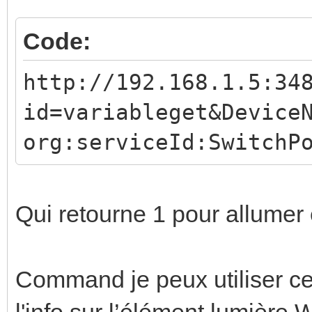
Code:
http://192.168.1.5:34
id=variableget&Device
org:serviceId:SwitchP
Qui retourne 1 pour allumer 
Command je peux utiliser c
l'info sur l’élément lumière