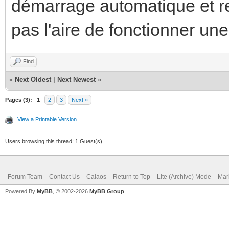
démarrage automatique et re
pas l'aire de fonctionner un
Find
«
Next Oldest
|
Next Newest
»
Pages (3):
1
2
3
Next »
View a Printable Version
Users browsing this thread: 1 Guest(s)
Forum Team
Contact Us
Calaos
Return to Top
Lite (Archive) Mode
Mar
Powered By
MyBB
, © 2002-2026
MyBB Group
.