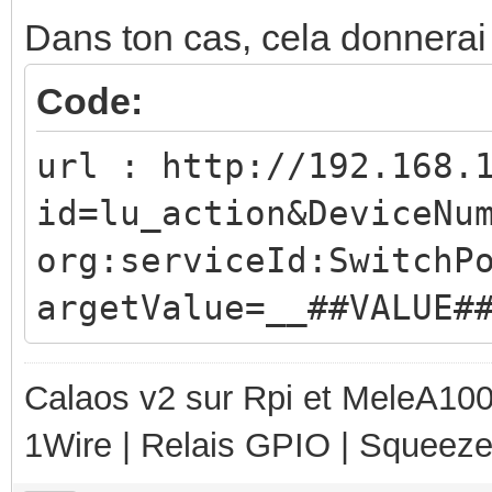
Dans ton cas, cela donnerai 
Code:
url : http://192.168.
id=lu_action&DeviceNu
org:serviceId:SwitchP
argetValue=__##VALUE#
Calaos v2 sur Rpi et MeleA1000
1Wire | Relais GPIO | Squeez