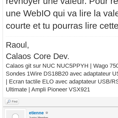
revnoyer une valeur. Pour rec
une WebIO qui va lire la val
courte et tu pourras lire cett
Raoul,
Calaos Core Dev.
Calaos git sur NUC NUC5PPYH | Wago 750-
Sondes 1Wire DS18B20 avec adaptateur 
| Ecran tactile ELO avec adaptateur USB/R
Ultimate | Ampli Pioneer VSX921
Find
etienne
Junior Member