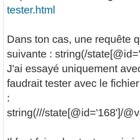
tester.html
Dans ton cas, une requête qu
suivante : string(/state[@id
J'ai essayé uniquement avec 
faudrait tester avec le fichie
:
string(///state[@id='168']/@v