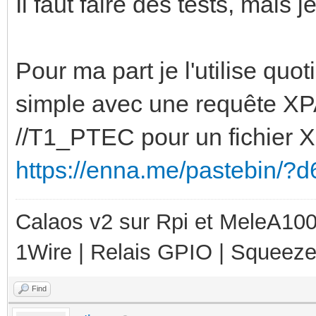
Il faut faire des tests, mais j
Pour ma part je l'utilise qu
simple avec une requête XPA
//T1_PTEC pour un fichier XM
https://enna.me/pastebin/
Calaos v2 sur Rpi et MeleA1000
1Wire | Relais GPIO | Squeez
Find