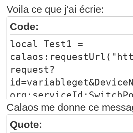
Voila ce que j'ai écrie:
Code:
local Test1 =
calaos:requestUrl("ht
request?
id=variableget&Device
org:serviceId:SwitchP
Calaos me donne ce messag
calaos:setOutputValue
Quote: