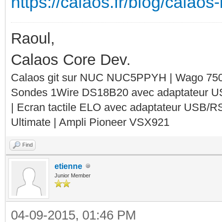
https://calaos.fr/blog/calaos
Raoul,
Calaos Core Dev.
Calaos git sur NUC NUC5PPYH | Wago 750-
Sondes 1Wire DS18B20 avec adaptateur 
| Ecran tactile ELO avec adaptateur USB/R
Ultimate | Ampli Pioneer VSX921
Find
etienne
Junior Member
04-09-2015, 01:46 PM