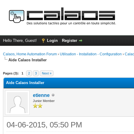
Hello There, Guest!
Login
Register
Calaos, Home Automation Forum
›
Utilisation - Installation - Configuration
›
Calao
Aide Calaos Installer
ge
Pages (3):
1
2
3
Next »
Aide Calaos Installer
etienne
Junior Member
04-06-2015, 05:50 PM