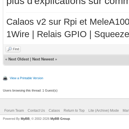
plus d'explications sur comm
Calaos v2 sur Rpi et MeleA1000
1Wire | Relais GPIO | Squeez
Find
«
Next Oldest
|
Next Newest
»
View a Printable Version
Users browsing this thread: 1 Guest(s)
Forum Team
Contact Us
Calaos
Return to Top
Lite (Archive) Mode
Mar
Powered By
MyBB
, © 2002-2026
MyBB Group
.