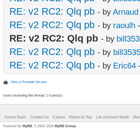
RE: v2 RC2: Qlq pb
- by
Arnaud
RE: v2 RC2: Qlq pb
- by
raoulh
-
RE: v2 RC2: Qlq pb
- by
bill35
RE: v2 RC2: Qlq pb
- by
bill353
RE: v2 RC2: Qlq pb
- by
Eric64
-
View a Printable Version
Users browsing this thread: 1 Guest(s)
Forum Team
Contact Us
Calaos
Return to Top
Lite (Archive) Mode
Mar
Powered By
MyBB
, © 2002-2026
MyBB Group
.