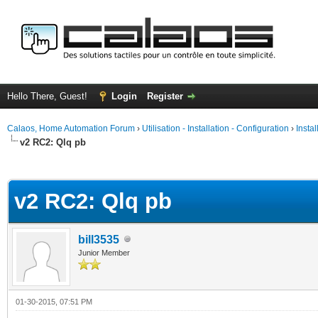
Hello There, Guest!
Login
Register
Calaos, Home Automation Forum
›
Utilisation - Installation - Configuration
›
Insta
v2 RC2: Qlq pb
ge
v2 RC2: Qlq pb
bill3535
Junior Member
01-30-2015, 07:51 PM