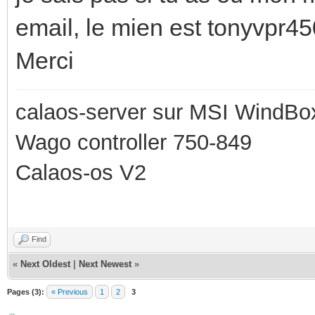
email, le mien est tonyvpr4
Merci
calaos-server sur MSI WindBo
Wago controller 750-849
Calaos-os V2
Find
«
Next Oldest
|
Next Newest
»
Pages (3):
« Previous
1
2
3