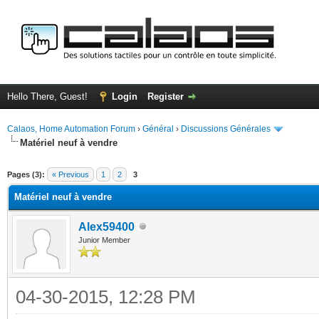
Hello There, Guest!
Login
Register
Calaos, Home Automation Forum
›
Général
›
Discussions Générales
Matériel neuf à vendre
ge
Pages (3):
« Previous
1
2
3
Matériel neuf à vendre
Alex59400
Junior Member
04-30-2015, 12:28 PM