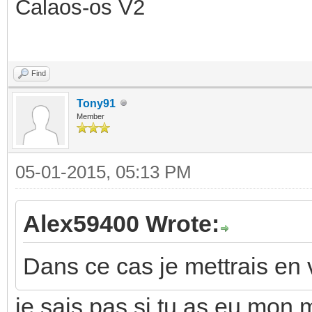
Calaos-os V2
Find
Tony91
Member
05-01-2015, 05:13 PM
Alex59400 Wrote:
Dans ce cas je mettrais en
je sais pas si tu as eu mon