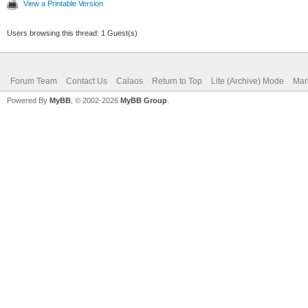
View a Printable Version
Users browsing this thread: 1 Guest(s)
Forum Team
Contact Us
Calaos
Return to Top
Lite (Archive) Mode
Mar
Powered By
MyBB
, © 2002-2026
MyBB Group
.