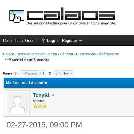
Hello There, Guest!
Login
Register
Calaos, Home Automation Forum
›
Général
›
Discussions Générales
Matériel neuf à vendre
ge
Pages (3):
« Previous
1
2
3
Next »
Matériel neuf à vendre
Tony91
Member
02-27-2015, 09:00 PM