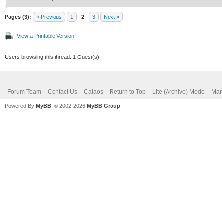
Pages (3):
« Previous
1
2
3
Next »
View a Printable Version
Users browsing this thread: 1 Guest(s)
Forum Team
Contact Us
Calaos
Return to Top
Lite (Archive) Mode
Mar
Powered By
MyBB
, © 2002-2026
MyBB Group
.