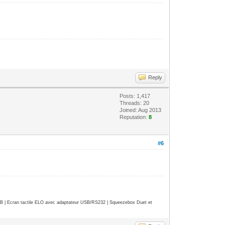
Reply
Posts: 1,417
Threads: 20
Joined: Aug 2013
Reputation:
8
#6
| Ecran tactile ELO avec adaptateur USB/RS232 | Squeezebox Duet et