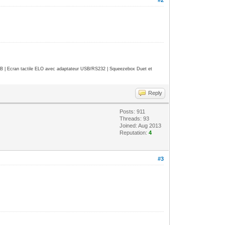
| Ecran tactile ELO avec adaptateur USB/RS232 | Squeezebox Duet et
Reply
Posts: 911
Threads: 93
Joined: Aug 2013
Reputation:
4
#3