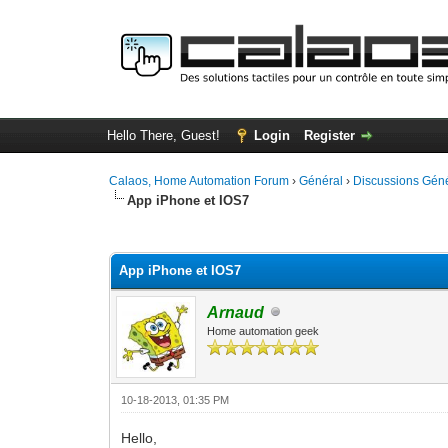
Hello There, Guest!
Login
Register
Calaos, Home Automation Forum
›
Général
›
Discussions Gén
App iPhone et IOS7
0 Vote(s) - 0 Average
1
2
3
4
5
App iPhone et IOS7
Arnaud
Home automation geek
10-18-2013, 01:35 PM
Hello,