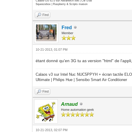
Calaos-OS v2.0 sur Advantech x86 | Clé USB
Squeezebox | Raspberry & Scripts maison
Find
Fred
Member
10-21-2013, 01:07 PM
étant donné qu'en 3G tu as version "html" de l'appl
Calaos v3 sur Intel Nuc NUC5PPYH + écran tactile ELO
Ultimate | Philips Hue | Sensibo Smart Air Conditioner
Find
Arnaud
Home automation geek
10-21-2013, 02:07 PM