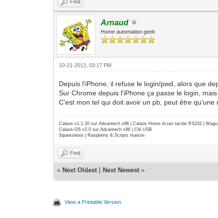
Find
Arnaud
Home automation geek
10-21-2013, 03:17 PM
Depuis l'iPhone, il refuse le login/pwd, alors que de
Sur Chrome depuis l'iPhone ça passe le login, mais c
C'est mon tel qui doit avoir un pb, peut être qu'une 
Calaos v1.1.20 sur Advantech x86 | Calaos Home écran tactile RS232 | Wa
Calaos-OS v2.0 sur Advantech x86 | Clé USB
Squeezebox | Raspberry & Scripts maison
Find
«
Next Oldest
|
Next Newest
»
View a Printable Version