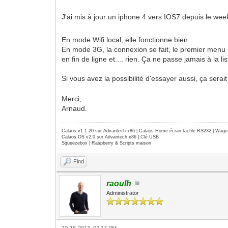
J'ai mis à jour un iphone 4 vers IOS7 depuis le we
En mode Wifi local, elle fonctionne bien.
En mode 3G, la connexion se fait, le premier menu 
en fin de ligne et.... rien. Ça ne passe jamais à la li
Si vous avez la possibilité d'essayer aussi, ça serai
Merci,
Arnaud.
Calaos v1.1.20 sur Advantech x86 | Calaos Home écran tactile RS232 | Wa
Calaos-OS v2.0 sur Advantech x86 | Clé USB
Squeezebox | Raspberry & Scripts maison
Find
raoulh
Administrator
10-18-2013, 02:17 PM