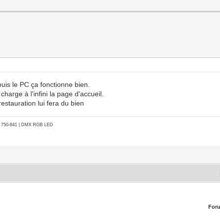
puis le PC ça fonctionne bien.
harge à l'infini la page d'accueil.
restauration lui fera du bien
go 750-841 | DMX RGB LED
For