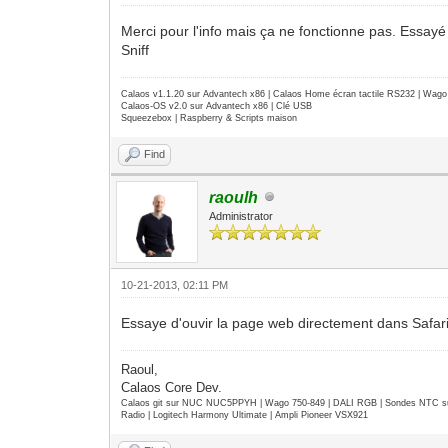
Merci pour l'info mais ça ne fonctionne pas. Essayé à
Sniff
Calaos v1.1.20 sur Advantech x86 | Calaos Home écran tactile RS232 | Wa
Calaos-OS v2.0 sur Advantech x86 | Clé USB
Squeezebox | Raspberry & Scripts maison
Find
raoulh
Administrator
10-21-2013, 02:11 PM
Essaye d'ouvir la page web directement dans Safar
Raoul,
Calaos Core Dev.
Calaos git sur NUC NUC5PPYH | Wago 750-849 | DALI RGB | Sondes NTC su
Radio | Logitech Harmony Ultimate | Ampli Pioneer VSX921