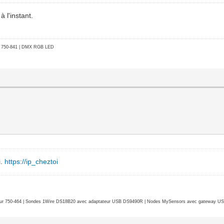
 l'instant.
go 750-841 | DMX RGB LED
i.
https://ip_cheztoi
r 750-464 | Sondes 1Wire DS18B20 avec adaptateur USB DS9490R | Nodes MySensors avec gateway USB 