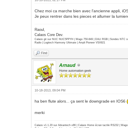
Chez moi ca marche bien avec l'ancienne appli, iOS
Je peux rentrer dans les pieces et allumer la lumiere
Raoul,
Calaos Core Dev.
Calaos git sur NUC NUC5PPYH | Wago 750-849 | DALI RGB | Sondes NTC su
Radio | Logitech Harmony Ultimate | Ampli Pioneer VSX921
Find
Arnaud
Home automation geek
10-18-2013, 09:04 PM
ha ben flute alors... ça sent le downgrade en IOS6
merki
Calaos v1.1.20 sur Advantech x86 | Calaos Home écran tactile RS232 | Wa