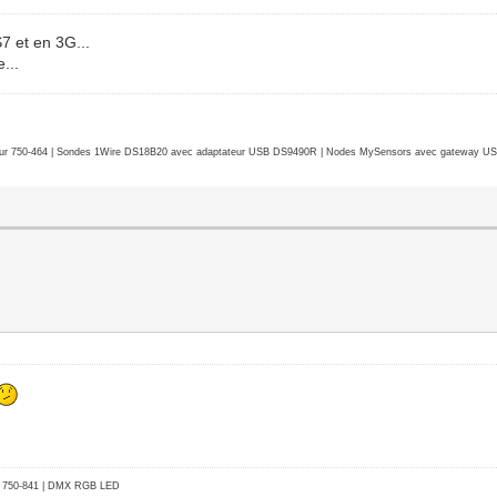
7 et en 3G...
...
r 750-464 | Sondes 1Wire DS18B20 avec adaptateur USB DS9490R | Nodes MySensors avec gateway USB 
go 750-841 | DMX RGB LED