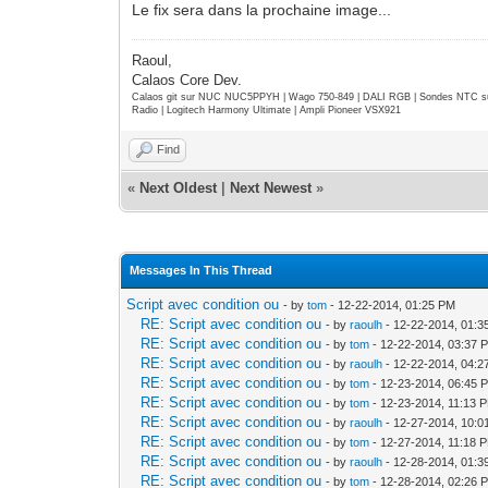
Le fix sera dans la prochaine image...
Raoul,
Calaos Core Dev.
Calaos git sur NUC NUC5PPYH | Wago 750-849 | DALI RGB | Sondes NTC su
Radio | Logitech Harmony Ultimate | Ampli Pioneer VSX921
Find
«
Next Oldest
|
Next Newest
»
Messages In This Thread
Script avec condition ou
- by
tom
- 12-22-2014, 01:25 PM
RE: Script avec condition ou
- by
raoulh
- 12-22-2014, 01:
RE: Script avec condition ou
- by
tom
- 12-22-2014, 03:37 
RE: Script avec condition ou
- by
raoulh
- 12-22-2014, 04:
RE: Script avec condition ou
- by
tom
- 12-23-2014, 06:45 
RE: Script avec condition ou
- by
tom
- 12-23-2014, 11:13 
RE: Script avec condition ou
- by
raoulh
- 12-27-2014, 10:
RE: Script avec condition ou
- by
tom
- 12-27-2014, 11:18 
RE: Script avec condition ou
- by
raoulh
- 12-28-2014, 01:
RE: Script avec condition ou
- by
tom
- 12-28-2014, 02:26 