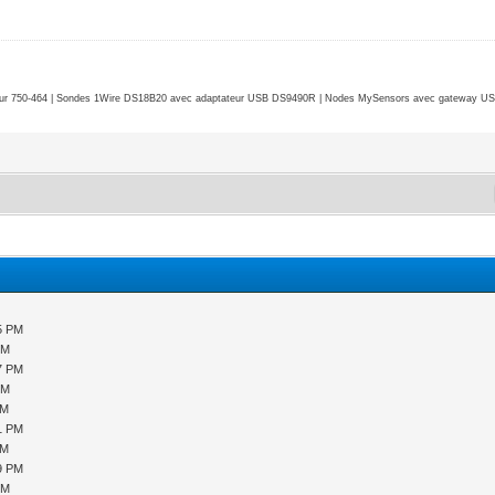
r 750-464 | Sondes 1Wire DS18B20 avec adaptateur USB DS9490R | Nodes MySensors avec gateway USB 
35 PM
PM
27 PM
PM
PM
01 PM
PM
39 PM
PM