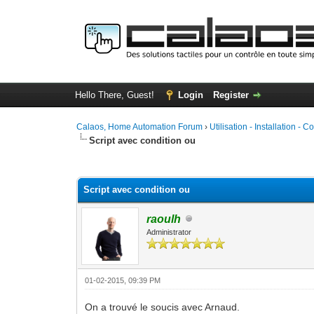
Hello There, Guest!
Login
Register
Calaos, Home Automation Forum
›
Utilisation - Installation - C
Script avec condition ou
0 Vote(s) - 0 Average
1
2
3
4
5
Script avec condition ou
raoulh
Administrator
01-02-2015, 09:39 PM
On a trouvé le soucis avec Arnaud.