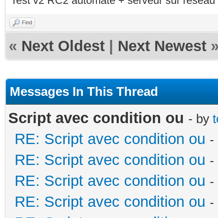
Test v2 RC2 automate + serveur sur réseau 
Fenêtre SdBP = calaos
Find
Fenêtre Parents =
«
Next Oldest
|
Next Newest
calaos:getInputValue(
Fenêtre Buanderie =
Messages In This Thread
calaos:getInputValue(
Script avec condition ou
- by
Fenêtre SdBE = calaos
RE: Script avec condition ou
-
RE: Script avec condition ou
-
RE: Script avec condition ou
-
Fenêtre étage ouverte
RE: Script avec condition ou
-
calaos:getOutputValue