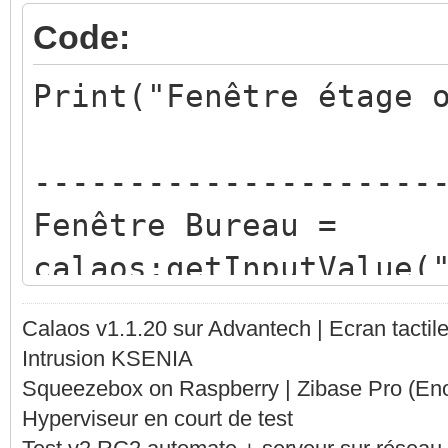
Code:
Print("Fenêtre étage 
---------------------
Fenêtre Bureau =
calaos:getInputValue(
Fenêtre Juliette =
Calaos v1.1.20 sur Advantech | Ecran tacti
calaos:getInputValue(
Intrusion KSENIA
Squeezebox on Raspberry | Zibase Pro (En
Fenêtre Charlotte =
Hyperviseur en court de test
calaos:getInputValue(