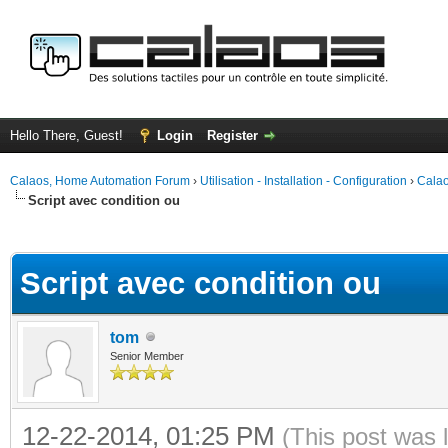
Hello There, Guest!
Login
Register
Calaos, Home Automation Forum
›
Utilisation - Installation - Configuration
›
Calao
Script avec condition ou
ge
Script avec condition ou
tom
Senior Member
12-22-2014, 01:25 PM
(This post was 