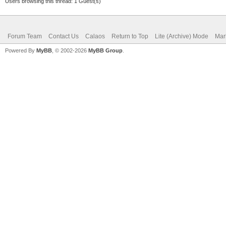
Users browsing this thread: 1 Guest(s)
Forum Team
Contact Us
Calaos
Return to Top
Lite (Archive) Mode
Mar
If Fenêtre Charlotte 
Powered By
MyBB
, © 2002-2026
MyBB Group
.
calaos:setOutputValue
end
If Fenêtre SdBP = "tr
calaos:setOutputValue
end
If Fenêtre Parents = 