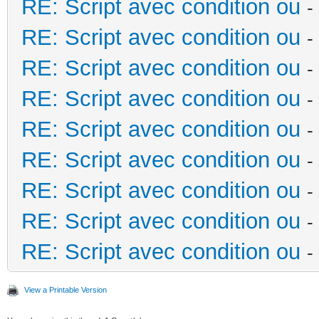
RE: Script avec condition ou
-
---------------------
RE: Script avec condition ou
-
---
RE: Script avec condition ou
-
RE: Script avec condition ou
-
--- une fenêtre étage
RE: Script avec condition ou
-
If Fenêtre Bureau = "
RE: Script avec condition ou
-
calaos:setOutputValue
RE: Script avec condition ou
-
end
RE: Script avec condition ou
-
RE: Script avec condition ou
-
If Fenêtre Juliette =
calaos:setOutputValue
View a Printable Version
end