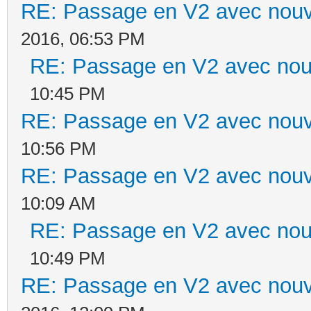
RE: Passage en V2 avec nouv
2016, 06:53 PM
RE: Passage en V2 avec nou
10:45 PM
RE: Passage en V2 avec nouv
10:56 PM
RE: Passage en V2 avec nouv
10:09 AM
RE: Passage en V2 avec nou
10:49 PM
RE: Passage en V2 avec nouv