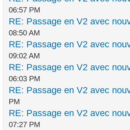
06:57 PM
RE: Passage en V2 avec nouv
08:50 AM
RE: Passage en V2 avec nouv
09:02 AM
RE: Passage en V2 avec nouv
06:03 PM
RE: Passage en V2 avec nouv
PM
RE: Passage en V2 avec nouv
07:27 PM