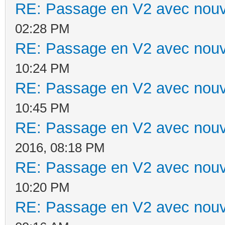
RE: Passage en V2 avec nouv
02:28 PM
RE: Passage en V2 avec nouv
10:24 PM
RE: Passage en V2 avec nouv
10:45 PM
RE: Passage en V2 avec nouv
2016, 08:18 PM
RE: Passage en V2 avec nouv
10:20 PM
RE: Passage en V2 avec nouv