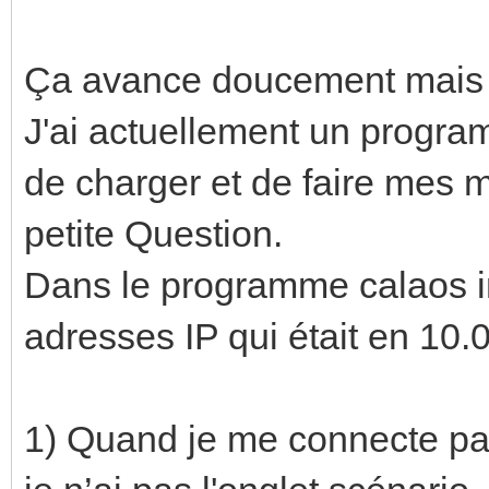
Ça avance doucement mais
J'ai actuellement un progra
de charger et de faire mes m
petite Question.
Dans le programme calaos ins
adresses IP qui était en 10.0
1) Quand je me connecte p