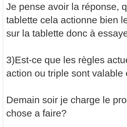
Je pense avoir la réponse, 
tablette cela actionne bien 
sur la tablette donc à essaye
3)Est-ce que les règles actu
action ou triple sont valable 
Demain soir je charge le pro
chose a faire?