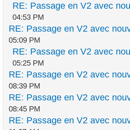
RE: Passage en V2 avec nou
04:53 PM
RE: Passage en V2 avec nouv
05:09 PM
RE: Passage en V2 avec nou
05:25 PM
RE: Passage en V2 avec nouv
08:39 PM
RE: Passage en V2 avec nouv
08:45 PM
RE: Passage en V2 avec nouv