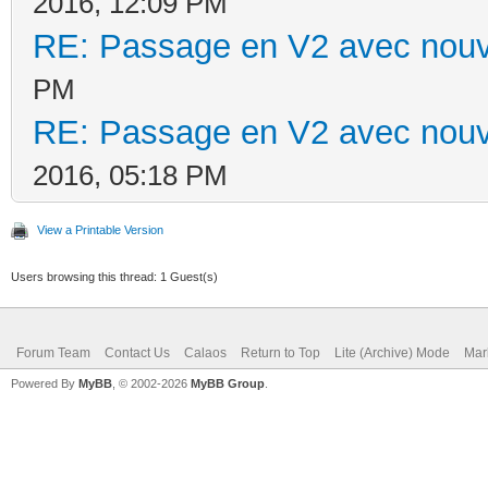
2016, 12:09 PM
RE: Passage en V2 avec nouv
PM
RE: Passage en V2 avec nouv
2016, 05:18 PM
View a Printable Version
Users browsing this thread: 1 Guest(s)
Forum Team
Contact Us
Calaos
Return to Top
Lite (Archive) Mode
Mar
Powered By
MyBB
, © 2002-2026
MyBB Group
.