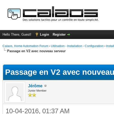
Hello There, Guest!
Login
Register
Calaos, Home Automation Forum
›
Utilisation - Installation - Configuration
›
Insta
Passage en V2 avec nouveau serveur
ge
Passage en V2 avec nouveau
Jérôme
Junior Member
10-04-2016, 01:37 AM