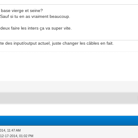
e base vierge et seine?
? Sauf si tu en as vraiment beaucoup.
eux faire les inters ça va super vite.
e des input/output actuel, juste changer les câbles en fait.
014, 11:47 AM
 12-17-2014, 01:02 PM