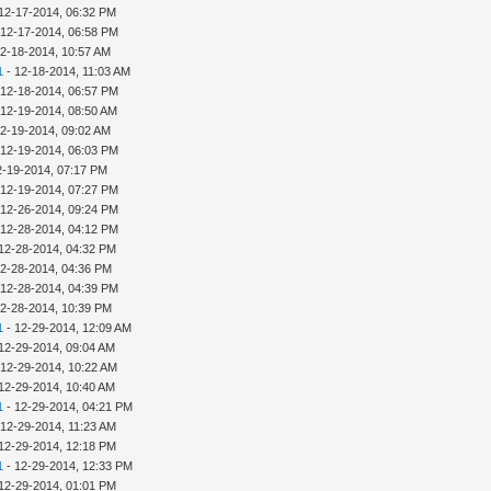
12-17-2014, 06:32 PM
 12-17-2014, 06:58 PM
12-18-2014, 10:57 AM
1
- 12-18-2014, 11:03 AM
 12-18-2014, 06:57 PM
 12-19-2014, 08:50 AM
12-19-2014, 09:02 AM
 12-19-2014, 06:03 PM
2-19-2014, 07:17 PM
 12-19-2014, 07:27 PM
 12-26-2014, 09:24 PM
 12-28-2014, 04:12 PM
12-28-2014, 04:32 PM
12-28-2014, 04:36 PM
 12-28-2014, 04:39 PM
12-28-2014, 10:39 PM
1
- 12-29-2014, 12:09 AM
12-29-2014, 09:04 AM
 12-29-2014, 10:22 AM
12-29-2014, 10:40 AM
1
- 12-29-2014, 04:21 PM
 12-29-2014, 11:23 AM
12-29-2014, 12:18 PM
1
- 12-29-2014, 12:33 PM
12-29-2014, 01:01 PM