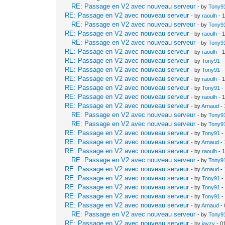
RE: Passage en V2 avec nouveau serveur
- by
Tony9
RE: Passage en V2 avec nouveau serveur
- by
raoulh
- 
RE: Passage en V2 avec nouveau serveur
- by
Tony9
RE: Passage en V2 avec nouveau serveur
- by
raoulh
- 
RE: Passage en V2 avec nouveau serveur
- by
Tony9
RE: Passage en V2 avec nouveau serveur
- by
raoulh
- 
RE: Passage en V2 avec nouveau serveur
- by
Tony91
-
RE: Passage en V2 avec nouveau serveur
- by
Tony91
-
RE: Passage en V2 avec nouveau serveur
- by
raoulh
- 
RE: Passage en V2 avec nouveau serveur
- by
Tony91
-
RE: Passage en V2 avec nouveau serveur
- by
raoulh
- 
RE: Passage en V2 avec nouveau serveur
- by
Arnaud
- 
RE: Passage en V2 avec nouveau serveur
- by
Tony9
RE: Passage en V2 avec nouveau serveur
- by
Tony9
RE: Passage en V2 avec nouveau serveur
- by
Tony91
-
RE: Passage en V2 avec nouveau serveur
- by
Arnaud
- 
RE: Passage en V2 avec nouveau serveur
- by
raoulh
- 
RE: Passage en V2 avec nouveau serveur
- by
Tony9
RE: Passage en V2 avec nouveau serveur
- by
Arnaud
- 
RE: Passage en V2 avec nouveau serveur
- by
Tony91
-
RE: Passage en V2 avec nouveau serveur
- by
Tony91
-
RE: Passage en V2 avec nouveau serveur
- by
Tony91
-
RE: Passage en V2 avec nouveau serveur
- by
Arnaud
- 
RE: Passage en V2 avec nouveau serveur
- by
Tony9
RE: Passage en V2 avec nouveau serveur
- by
jayzy
- 0