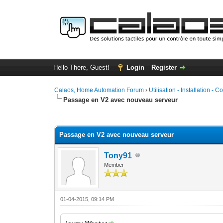
Hello There, Guest!
Login
Register
Calaos, Home Automation Forum
›
Utilisation - Installation - C
Passage en V2 avec nouveau serveur
0 Vote(s) - 0 Average
1
2
3
4
5
Passage en V2 avec nouveau serveur
Tony91
Member
01-04-2015, 09:14 PM