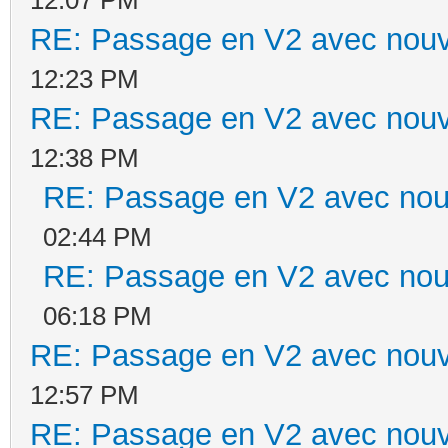
RE: Passage en V2 avec nouv
12:23 PM
RE: Passage en V2 avec nouv
12:38 PM
RE: Passage en V2 avec nou
02:44 PM
RE: Passage en V2 avec nou
06:18 PM
RE: Passage en V2 avec nouv
12:57 PM
RE: Passage en V2 avec nouv