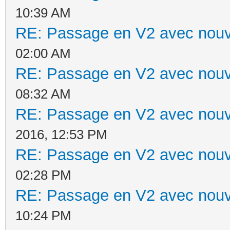
10:39 AM
RE: Passage en V2 avec nouv
02:00 AM
RE: Passage en V2 avec nouv
08:32 AM
RE: Passage en V2 avec nouv
2016, 12:53 PM
RE: Passage en V2 avec nouv
02:28 PM
RE: Passage en V2 avec nouv
10:24 PM