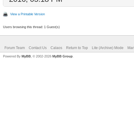
View a Printable Version
Users browsing this thread: 1 Guest(s)
Forum Team
Contact Us
Calaos
Return to Top
Lite (Archive) Mode
Mar
Powered By
MyBB
, © 2002-2026
MyBB Group
.