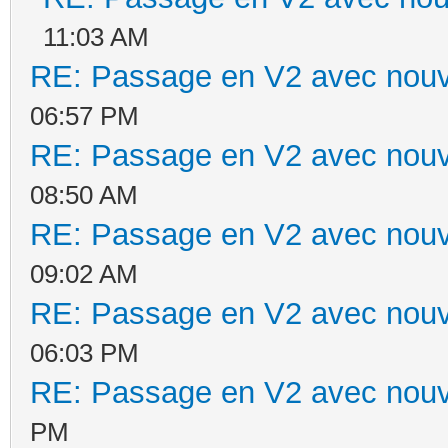
11:03 AM
RE: Passage en V2 avec nouv
06:57 PM
RE: Passage en V2 avec nouv
08:50 AM
RE: Passage en V2 avec nouv
09:02 AM
RE: Passage en V2 avec nouv
06:03 PM
RE: Passage en V2 avec nouv
PM