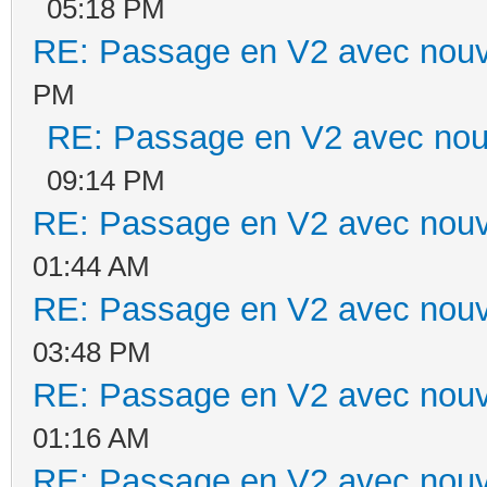
05:18 PM
RE: Passage en V2 avec nouv
PM
RE: Passage en V2 avec nou
09:14 PM
RE: Passage en V2 avec nouv
01:44 AM
RE: Passage en V2 avec nouv
03:48 PM
RE: Passage en V2 avec nouv
01:16 AM
RE: Passage en V2 avec nouv