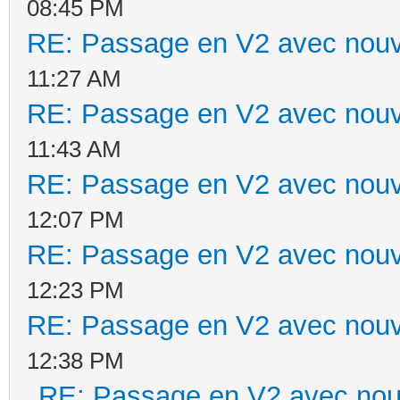
08:45 PM
RE: Passage en V2 avec nouv
11:27 AM
RE: Passage en V2 avec nouv
11:43 AM
RE: Passage en V2 avec nouv
12:07 PM
RE: Passage en V2 avec nouv
12:23 PM
RE: Passage en V2 avec nouv
12:38 PM
RE: Passage en V2 avec nou