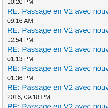
10:20 PM
RE: Passage en V2 avec nouv
09:16 AM
RE: Passage en V2 avec nouv
12:54 PM
RE: Passage en V2 avec nouv
01:13 PM
RE: Passage en V2 avec nouv
01:36 PM
RE: Passage en V2 avec nouv
2016, 09:18 PM
RE: Passage en V2 avec nouv