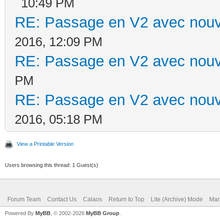
10:49 PM
RE: Passage en V2 avec nouv
2016, 12:09 PM
RE: Passage en V2 avec nouv
PM
RE: Passage en V2 avec nouv
2016, 05:18 PM
View a Printable Version
Users browsing this thread: 1 Guest(s)
Forum Team
Contact Us
Calaos
Return to Top
Lite (Archive) Mode
Mar
Powered By
MyBB
, © 2002-2026
MyBB Group
.