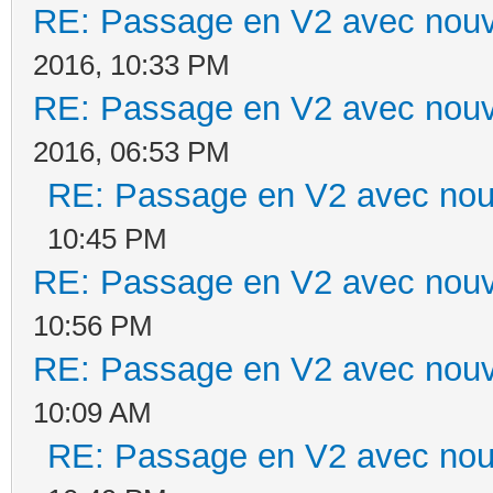
RE: Passage en V2 avec nouv
2016, 10:33 PM
RE: Passage en V2 avec nouv
2016, 06:53 PM
RE: Passage en V2 avec nou
10:45 PM
RE: Passage en V2 avec nouv
10:56 PM
RE: Passage en V2 avec nouv
10:09 AM
RE: Passage en V2 avec nou