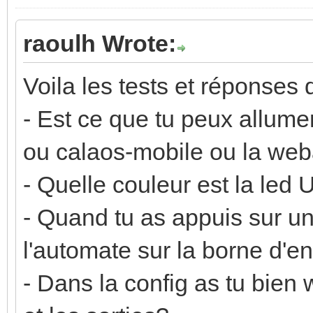
raoulh Wrote:
Voila les tests et réponses
- Est ce que tu peux allumer
ou calaos-mobile ou la we
- Quelle couleur est la led
- Quand tu as appuis sur un 
l'automate sur la borne d'e
- Dans la config as tu bien