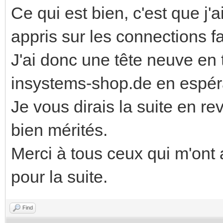
Ce qui est bien, c'est que j'a
appris sur les connections f
J'ai donc une tête neuve en 
insystems-shop.de en espéran
Je vous dirais la suite en r
bien mérités.
Merci à tous ceux qui m'ont 
pour la suite.
Find