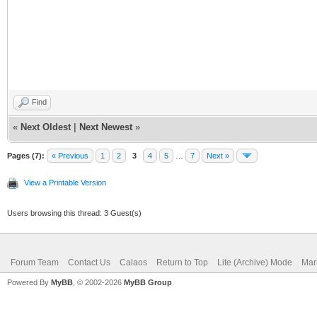
Find
«
Next Oldest
|
Next Newest
»
Pages (7):
« Previous
1
2
3
4
5
…
7
Next »
View a Printable Version
Users browsing this thread: 3 Guest(s)
Forum Team
Contact Us
Calaos
Return to Top
Lite (Archive) Mode
Mar
Powered By
MyBB
, © 2002-2026
MyBB Group
.