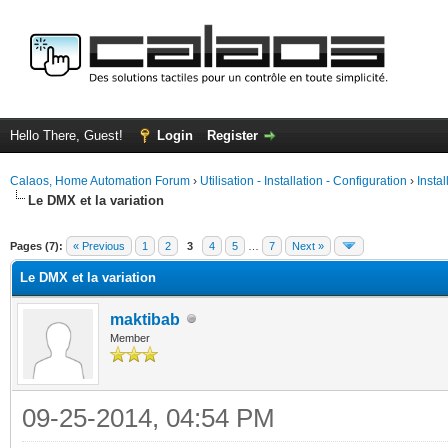
Hello There, Guest!
Login
Register
Calaos, Home Automation Forum
›
Utilisation - Installation - Configuration
›
Insta
Le DMX et la variation
ge
Pages (7):
« Previous
1
2
3
4
5
…
7
Next »
Le DMX et la variation
maktibab
Member
09-25-2014, 04:54 PM