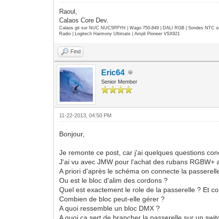
Raoul,
Calaos Core Dev.
Calaos git sur NUC NUC5PPYH | Wago 750-849 | DALI RGB | Sondes NTC su
Radio | Logitech Harmony Ultimate | Ampli Pioneer VSX921
Find
Eric64
Senior Member
11-22-2013, 04:50 PM
Bonjour,
Je remonte ce post, car j'ai quelques questions conc
J'ai vu avec JMW pour l'achat des rubans RGBW+ alim
A priori d'après le schéma on connecte la passerell
Ou est le bloc d'alim des cordons ?
Quel est exactement le role de la passerelle ? Et co
Combien de bloc peut-elle gérer ?
A quoi ressemble un bloc DMX ?
A quoi ca sert de brancher la passerelle sur un swit