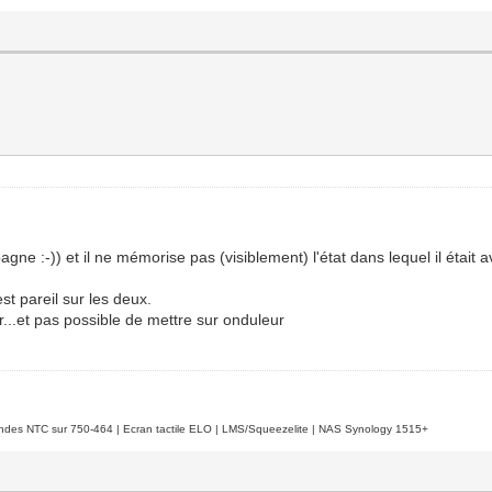
agne :-)) et il ne mémorise pas (visiblement) l'état dans lequel il était
est pareil sur les deux.
r...et pas possible de mettre sur onduleur
es NTC sur 750-464 | Ecran tactile ELO | LMS/Squeezelite | NAS Synology 1515+