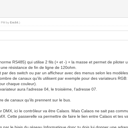
10 PM by
Eric64
.)
orme RS485) qui utilise 2 fils (+ et -) + la masse et permet de pilot
r une résistance de fin de ligne de 120ohm.
it par des switch ou par un afficheur avec des menus selon les modèles
nombre de canaux qu'ils utilisent par exemple pour des variateurs RGB:
our chaque couleur).
variateur aura l'adresse 04, le troisième, l'adresse 07.
 de canaux qu'ils prennent sur le bus.
leur DMX, ici le contrôleur va être Calaos. Mais Calaos ne sait pas co
. Cette passerelle va permettre de faire le lien entre Calaos et tes vari
par le biais du réseau Informatique donc tu dois lui donner une adress