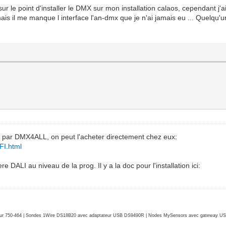
sur le point d'installer le DMX sur mon installation calaos, cependant j'a
s il me manque l interface l'an-dmx que je n'ai jamais eu ... Quelqu'u
é) par DMX4ALL, on peut l'acheter directement chez eux:
FI.html
ALI au niveau de la prog. Il y a la doc pour l'installation ici:
r 750-464 | Sondes 1Wire DS18B20 avec adaptateur USB DS9490R | Nodes MySensors avec gateway USB 