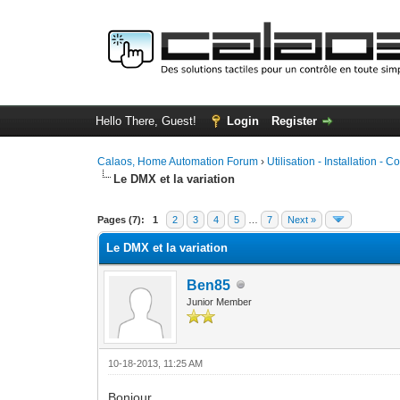
Hello There, Guest!
Login
Register
Calaos, Home Automation Forum
›
Utilisation - Installation - C
Le DMX et la variation
0 Vote(s) - 0 Average
1
2
3
4
5
Pages (7):
1
2
3
4
5
…
7
Next »
Le DMX et la variation
Ben85
Junior Member
10-18-2013, 11:25 AM
Bonjour,