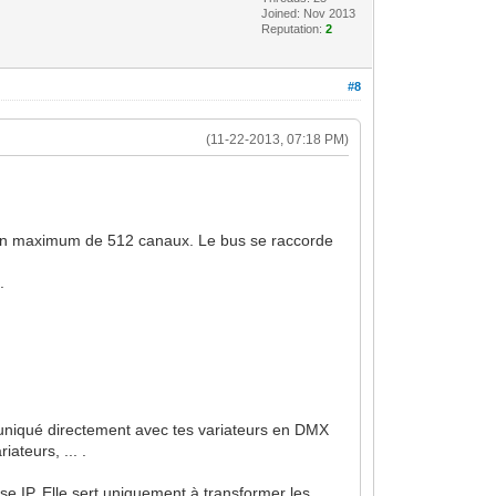
Joined: Nov 2013
Reputation:
2
#8
(11-22-2013, 07:18 PM)
er un maximum de 512 canaux. Le bus se raccorde
.
mmuniqué directement avec tes variateurs en DMX
ateurs, ... .
e IP. Elle sert uniquement à transformer les