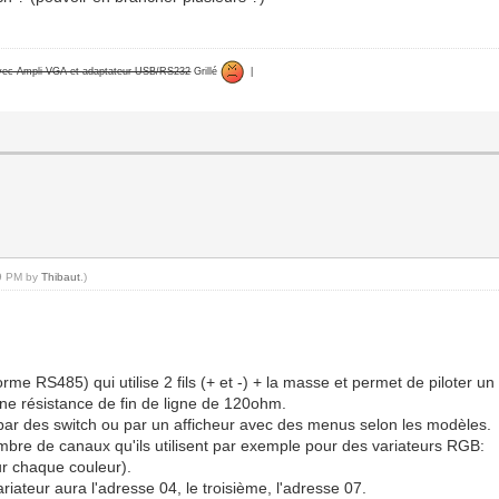
avec Ampli VGA et adaptateur USB/RS232
Grillé
|
19 PM by
Thibaut
.)
me RS485) qui utilise 2 fils (+ et -) + la masse et permet de piloter
 une résistance de fin de ligne de 120ohm.
 par des switch ou par un afficheur avec des menus selon les modèles.
ombre de canaux qu'ils utilisent par exemple pour des variateurs RGB:
ur chaque couleur).
riateur aura l'adresse 04, le troisième, l'adresse 07.