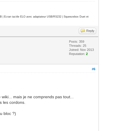
| Ecran tactile ELO avec adaptateur USB/RS232 | Squeezebox Duet et
Reply
Posts: 359
Threads: 25
Joined: Nov 2013
Reputation:
2
#6
 wiki... mais je ne comprends pas tout...
s les cordons.
u bloc ?)