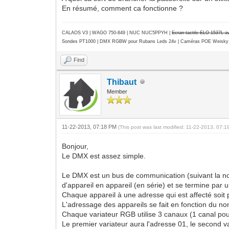
En résumé, comment ca fonctionne ?
CALAOS V3 | WAGO 750-849 |
NUC NUC5PPYH
|
Ecran tactile ELO 1537L 
Sondes PT1000 | DMX RGBW pour Rubans Leds 24v | Caméras POE Weisky
Find
Thibaut
Member
11-22-2013, 07:18 PM
(This post was last modified: 11-22-2013, 07:
Bonjour,
Le DMX est assez simple.
Le DMX est un bus de communication (suivant la nor
d'appareil en appareil (en série) et se termine par
Chaque appareil à une adresse qui est affecté soit
L'adressage des appareils se fait en fonction du n
Chaque variateur RGB utilise 3 canaux (1 canal po
Le premier variateur aura l'adresse 01, le second va