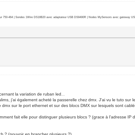
r 750-464 | Sondes 1Wire DS18B20 avec adaptateur USB DS9490R | Nodes MySensors avec gateway USB 
ernant la variation de ruban led...
s, j'ai également acheté la passerelle chez dmx. J'ai vu le tuto sur le
e dmx sur le port ethernet et sur des blocs DMX sur lesquels sont cablé
mment fait elle pour distinguer plusieurs blocs ? (grace à l'adresse IP d
ch ? (pouvoir en brancher plusieurs ?)