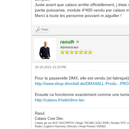
Juste avant que calaos arrête officiellement, j étais 
partie puissanse, module 4*400 vendu par calaos mai
Merci à toute les personne pouvant m.aiguiller !
Find
raoulh
Administrator
10-18-2013, 01:33 PM
Pour la passerelle DMX, elle est vendu (et fabriqu
http://www.shop.dmx4all.de/DMX4ALL-Produ...PRO
Ensuite ca fonctionne exactement comme une lumiere D
http://calaos.fr/wiki/dmx-lan
Raoul,
Calaos Core Dev.
Calaos git sur NUC NUC5PPYH | Wago 750-849 | DALI RGB | Sondes NTC su
Radio | Logitech Harmony Ultimate | Ampli Pioneer VSX921