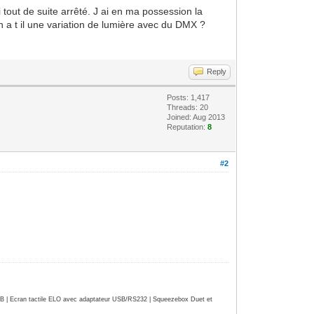
i tout de suite arrêté. J ai en ma possession la
n a t il une variation de lumière avec du DMX ?
Reply
Posts: 1,417
Threads: 20
Joined: Aug 2013
Reputation:
8
#2
| Ecran tactile ELO avec adaptateur USB/RS232 | Squeezebox Duet et