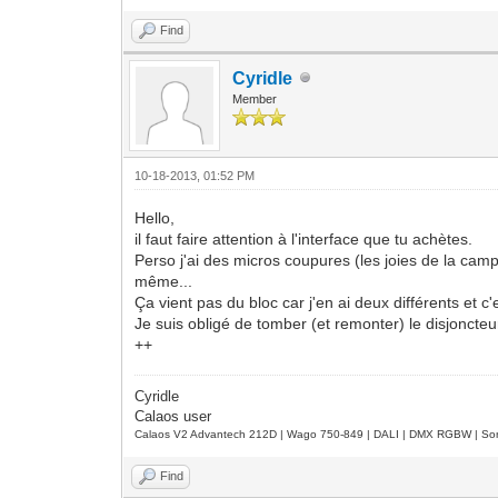
Find
Cyridle
Member
10-18-2013, 01:52 PM
Hello,
il faut faire attention à l'interface que tu achètes.
Perso j'ai des micros coupures (les joies de la camp
même...
Ça vient pas du bloc car j'en ai deux différents et c'
Je suis obligé de tomber (et remonter) le disjoncteu
++
Cyridle
Calaos user
Calaos V2 Advantech 212D | Wago 750-849 | DALI | DMX RGBW | Sond
Find