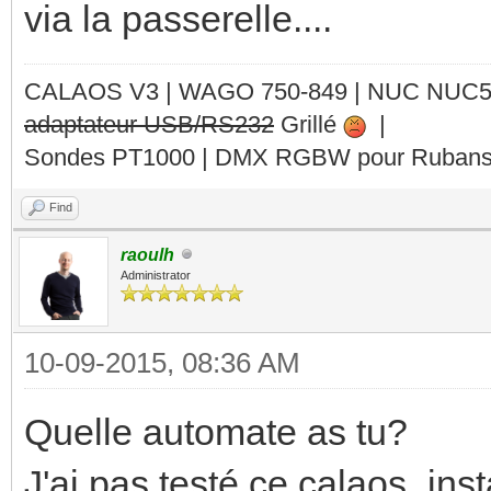
via la passerelle....
CALAOS V3 | WAGO 750-849 |
NUC NUC
adaptateur USB/RS232
Grillé
|
Sondes PT1000 | DMX RGBW pour Rubans 
Find
raoulh
Administrator
10-09-2015, 08:36 AM
Quelle automate as tu?
J'ai pas testé ce calaos_insta