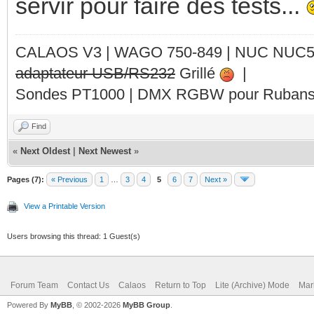
servir pour faire des tests...
CALAOS V3 | WAGO 750-849 |
NUC NUC
adaptateur USB/RS232
Grillé
|
Sondes PT1000 | DMX RGBW pour Rubans 
Find
«
Next Oldest
|
Next Newest
»
Pages (7):
« Previous
1
…
3
4
5
6
7
Next »
View a Printable Version
Users browsing this thread: 1 Guest(s)
Forum Team
Contact Us
Calaos
Return to Top
Lite (Archive) Mode
Mar
Powered By
MyBB
, © 2002-2026
MyBB Group
.