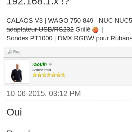
192.168.1.x !?
CALAOS V3 | WAGO 750-849 |
NUC NUC
adaptateur USB/RS232
Grillé
|
Sondes PT1000 | DMX RGBW pour Rubans 
Find
raoulh
Administrator
10-06-2015, 03:12 PM
Oui