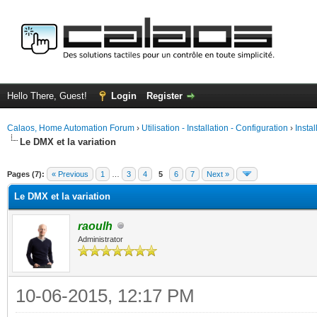
Hello There, Guest!
Login
Register
Calaos, Home Automation Forum
›
Utilisation - Installation - Configuration
›
Insta
Le DMX et la variation
ge
Pages (7):
« Previous
1
…
3
4
5
6
7
Next »
Le DMX et la variation
raoulh
Administrator
10-06-2015, 12:17 PM