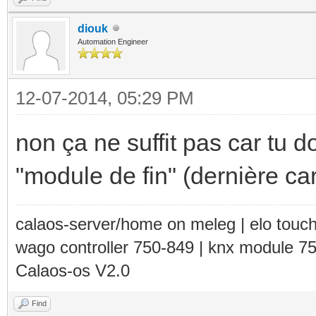
diouk
Automation Engineer
12-07-2014, 05:29 PM
non ça ne suffit pas car tu d
"module de fin" (dernière cart
calaos-server/home on meleg | elo touc
wago controller 750-849 | knx module 7
Calaos-os V2.0
Find