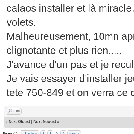
calaos installer et là miracl
volets.
Malheureusement, 10mn aprè
clignotante et plus rien.....
J'avance d'un pas et je recul
Je vais essayer d'installer je
tete 750-849 et on verra ce
Find
«
Next Oldest
|
Next Newest
»
Pages (4):
« Previous
1
2
3
4
Next »