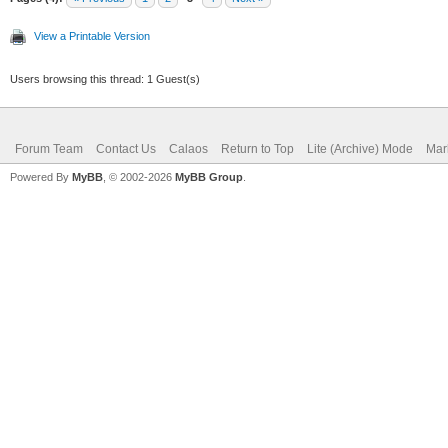
View a Printable Version
Users browsing this thread: 1 Guest(s)
Forum Team
Contact Us
Calaos
Return to Top
Lite (Archive) Mode
Mar
Powered By
MyBB
, © 2002-2026
MyBB Group
.