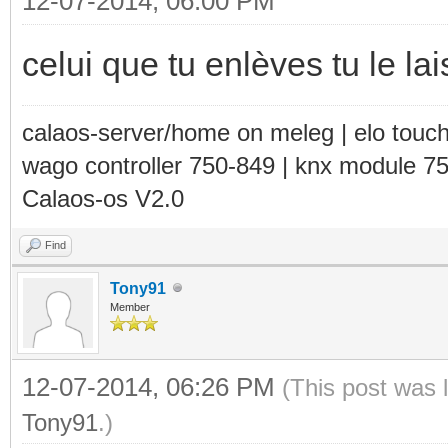
12-07-2014, 06:00 PM
celui que tu enlèves tu le la
calaos-server/home on meleg | elo touc
wago controller 750-849 | knx module 7
Calaos-os V2.0
Find
Tony91
Member
12-07-2014, 06:26 PM
(This post was 
Tony91
.)