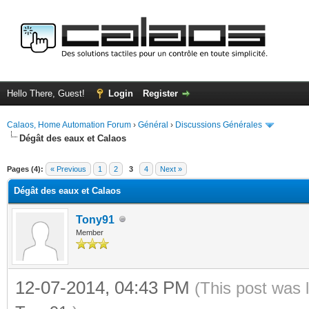
Hello There, Guest!
Login
Register
Calaos, Home Automation Forum
›
Général
›
Discussions Générales
Dégât des eaux et Calaos
ge
Pages (4):
« Previous
1
2
3
4
Next »
Dégât des eaux et Calaos
Tony91
Member
12-07-2014, 04:43 PM
(This post was 