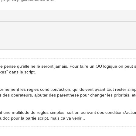
Script LUA | Hyperviseur en court de test
e pense qu'elle ne le seront jamais. Pour faire un OU logique on peut s
xes" dans le script.
rmement les regles condition/action, qui doivent avant tout rester simpl
és des operateurs, ajouter des parenthese pour changer les priorités, et
 une multitude de regles simples, soit en ecrivant des conditions/actio
doc pour la partie script, mais ca va venir...