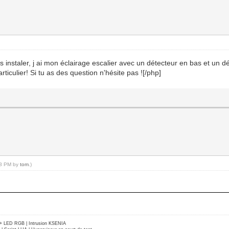
s instaler, j ai mon éclairage escalier avec un détecteur en bas et un 
ticulier! Si tu as des question n'hésite pas ![/php]
:48 PM by
tom
.)
e + LED RGB | Intrusion KSENIA