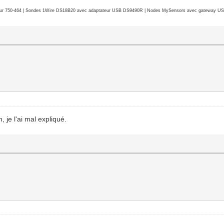
r 750-464 | Sondes 1Wire DS18B20 avec adaptateur USB DS9490R | Nodes MySensors avec gateway USB 
 je l'ai mal expliqué.