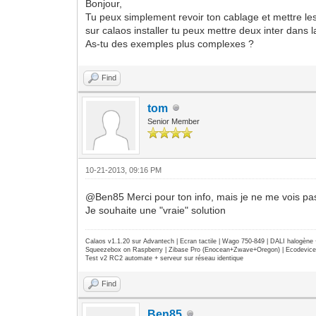
Bonjour,
Tu peux simplement revoir ton cablage et mettre les
sur calaos installer tu peux mettre deux inter dans
As-tu des exemples plus complexes ?
Find
tom
Senior Member
10-21-2013, 09:16 PM
@Ben85 Merci pour ton info, mais je ne me vois pas 
Je souhaite une "vraie" solution
Calaos v1.1.20 sur Advantech | Ecran tactile | Wago 750-849 | DALI halogèn
Squeezebox on Raspberry | Zibase Pro (Enocean+Zwave+Oregon) | Ecodevice | 
Test v2 RC2 automate + serveur sur réseau identique
Find
Ben85