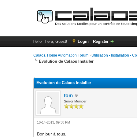
Hello There, Guest!
Login
Register
Calaos, Home Automation Forum
›
Utilisation - Installation - C
Evolution de Calaos Installer
0 Vote(s) - 0 Average
1
2
3
4
5
Evolution de Calaos Installer
tom
Senior Member
10-14-2013, 09:38 PM
Bonjour à tous,