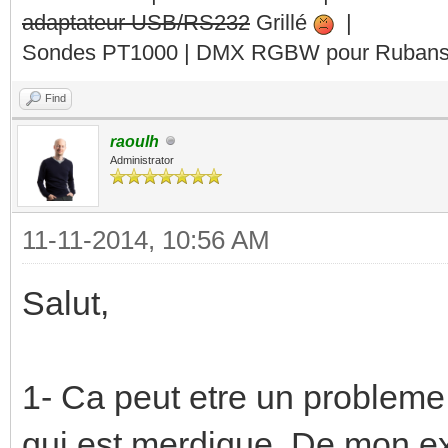
adaptateur USB/RS232
Grillé
|
Sondes PT1000 | DMX RGBW pour Rubans 
Find
raoulh
Administrator
11-11-2014, 10:56 AM
Salut,
1- Ca peut etre un probleme 
qui est merdique. De mon ex