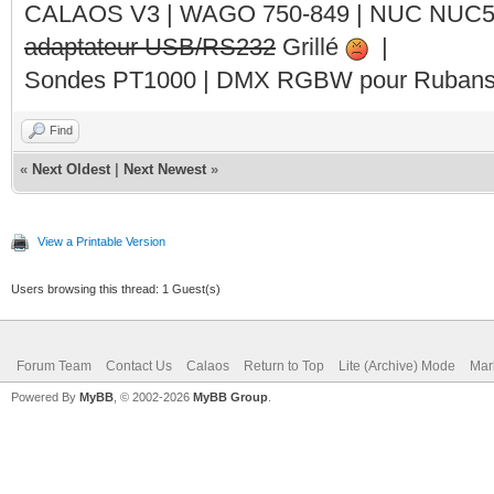
CALAOS V3 | WAGO 750-849 |
NUC NUC
adaptateur USB/RS232
Grillé
|
Sondes PT1000 | DMX RGBW pour Rubans 
Find
«
Next Oldest
|
Next Newest
»
View a Printable Version
Users browsing this thread: 1 Guest(s)
Forum Team
Contact Us
Calaos
Return to Top
Lite (Archive) Mode
Mar
Powered By
MyBB
, © 2002-2026
MyBB Group
.