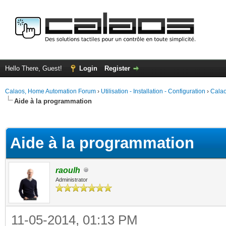
Hello There, Guest!
Login
Register
Calaos, Home Automation Forum
›
Utilisation - Installation - Configuration
›
Calao
Aide à la programmation
ge
Aide à la programmation
raoulh
Administrator
11-05-2014, 01:13 PM