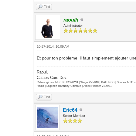
Find
raoulh
Administrator
10-27-2014, 10:09 AM
Et pour ton probleme, il faut simplement ajouter une
Raoul,
Calaos Core Dev.
Calaos git sur NUC NUC5PPYH | Wago 750-849 | DALI RGB | Sondes NTC su
Radio | Logitech Harmony Ultimate | Ampli Pioneer VSX921
Find
Eric64
Senior Member