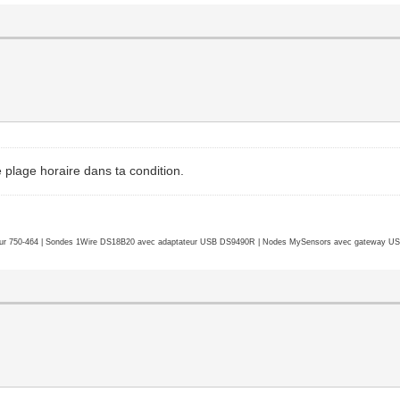
 plage horaire dans ta condition.
r 750-464 | Sondes 1Wire DS18B20 avec adaptateur USB DS9490R | Nodes MySensors avec gateway USB 