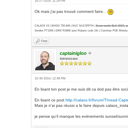
10-27-2014, 11:29 PM
Ok mais j'ai pas trouvé comment faire...
CALAOS V3 | WAGO 750-849 |
NUC NUC5PPYH
|
Ecran tactile ELO 1537L 
Sondes PT1000 | DMX RGBW pour Rubans Leds 24v | Caméras POE Weisky
Find
captainigloo
Administrator
10-30-2014, 12:48 PM
En lisant ton post je me suis dit ca doit pas être soc
En lisant ce post
http://calaos.fr/forum/Thread-Capt
Mais je n'ai pas réussi a le faire depuis calaos_insta
je pense qu'il manque les evénements sunset/sunri