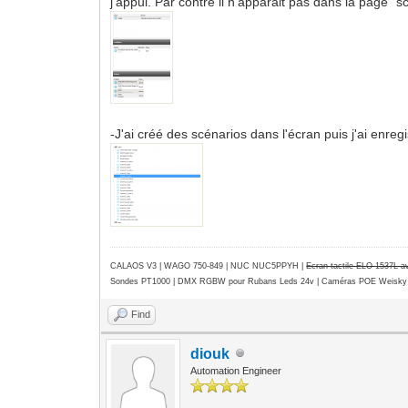
j'appui. Par contre il n'apparait pas dans la page "sc
-J'ai créé des scénarios dans l'écran puis j'ai enreg
CALAOS V3 | WAGO 750-849 |
NUC NUC5PPYH
|
Ecran tactile ELO 1537L 
Sondes PT1000 | DMX RGBW pour Rubans Leds 24v | Caméras POE Weisky
Find
diouk
Automation Engineer