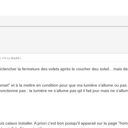
:21 PM by
Eric64
.)
éclencher la fermeture des volets après le coucher deu soleil... mais dep
"sunset" et à la mettre en condition pour que ma lumière s'allume ou pas.
nctionne pas : la lumière ne s'allume pas qd il fait jour mais ne s'allume
s calaos installer. A priori c'est bon puisqu'il apparait sur la page "home