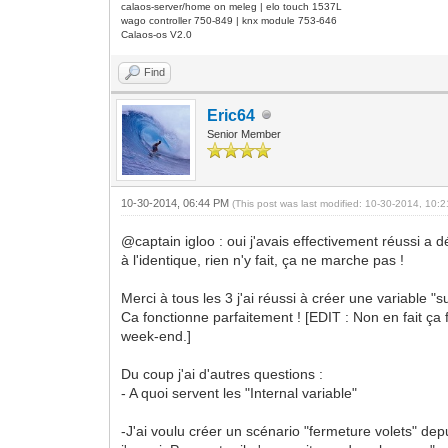
calaos-server/home on meleg | elo touch 1537L
wago controller 750-849 | knx module 753-646
Calaos-os V2.0
Find
Eric64
Senior Member
10-30-2014, 06:44 PM
(This post was last modified: 10-30-2014, 10
@captain igloo : oui j'avais effectivement réussi a d
à l'identique, rien n'y fait, ça ne marche pas !
Merci à tous les 3 j'ai réussi à créer une variable 
Ca fonctionne parfaitement ! [EDIT : Non en fait ça fo
week-end.]
Du coup j'ai d'autres questions :
- A quoi servent les "Internal variable"
-J'ai voulu créer un scénario "fermeture volets" depui