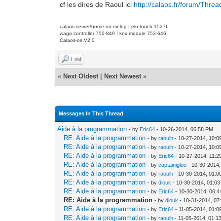
cf les dires de Raoul ici
http://calaos.fr/forum/Thre
calaos-server/home on meleg | elo touch 1537L
wago controller 750-849 | knx module 753-646
Calaos-os V2.0
Find
«
Next Oldest
|
Next Newest
»
Messages In This Thread
Aide à la programmation
- by
Eric64
- 10-26-2014, 06:58 PM
RE: Aide à la programmation
- by
raoulh
- 10-27-2014, 10:0
RE: Aide à la programmation
- by
raoulh
- 10-27-2014, 10:0
RE: Aide à la programmation
- by
Eric64
- 10-27-2014, 11:
RE: Aide à la programmation
- by
captainigloo
- 10-30-2014
RE: Aide à la programmation
- by
raoulh
- 10-30-2014, 01:
RE: Aide à la programmation
- by
diouk
- 10-30-2014, 01:0
RE: Aide à la programmation
- by
Eric64
- 10-30-2014, 06:
RE: Aide à la programmation
- by
diouk
- 10-31-2014, 07
RE: Aide à la programmation
- by
Eric64
- 11-05-2014, 01:
RE: Aide à la programmation
- by
raoulh
- 11-05-2014, 01:1