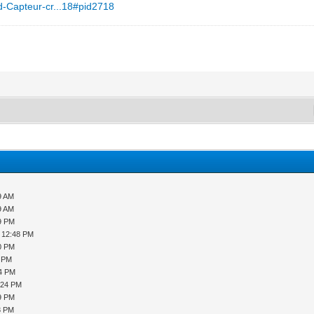
ad-Capteur-cr...18#pid2718
9 AM
9 AM
29 PM
, 12:48 PM
00 PM
3 PM
44 PM
:24 PM
09 PM
3 PM