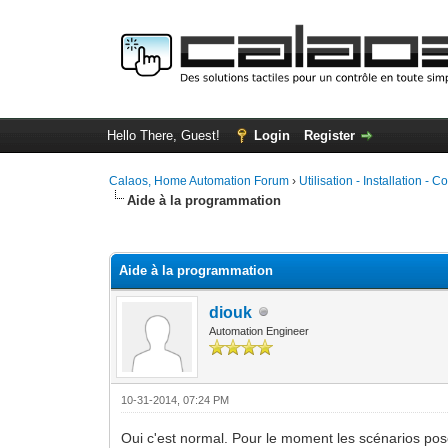
Hello There, Guest!
Login
Register
Calaos, Home Automation Forum
›
Utilisation - Installation - C
Aide à la programmation
0 Vote(s) - 0 Average
1
2
3
4
5
Aide à la programmation
diouk
Automation Engineer
10-31-2014, 07:24 PM
Oui c'est normal. Pour le moment les scénarios po