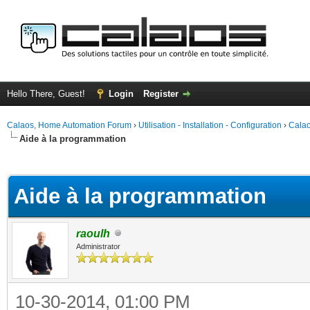
Hello There, Guest!
Login
Register
Calaos, Home Automation Forum
›
Utilisation - Installation - Configuration
›
Calao
Aide à la programmation
ge
Aide à la programmation
raoulh
Administrator
10-30-2014, 01:00 PM