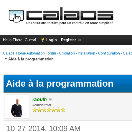
Hello There, Guest!
Login
Register
Calaos, Home Automation Forum
›
Utilisation - Installation - Configuration
›
Calao
Aide à la programmation
ge
Aide à la programmation
raoulh
Administrator
10-27-2014, 10:09 AM