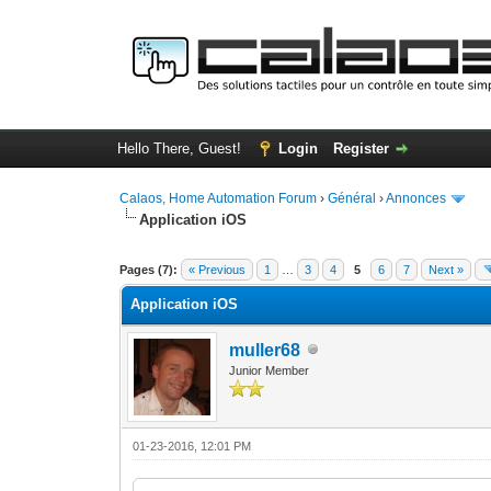
Hello There, Guest!
Login
Register
Calaos, Home Automation Forum
›
Général
›
Annonces
Application iOS
0 Vote(s) - 0 Average
1
2
3
4
5
Pages (7):
« Previous
1
…
3
4
5
6
7
Next »
Application iOS
muller68
Junior Member
01-23-2016, 12:01 PM