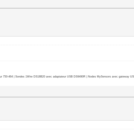
r 750-464 | Sondes 1Wire DS18B20 avec adaptateur USB DS9490R | Nodes MySensors avec gateway USB 