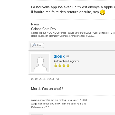
La nouvelle app ios avec un fix est envoyé a Apple a
Il faudra me faire des retours ensuite, svp
Raoul,
Calaos Core Dev.
Calaos git sur NUC NUC5PPYH | Wago 750-849 | DALI RGB | Sondes NTC su
Radio | Logitech Harmony Ultimate | Ampli Pioneer VSX921
Find
diouk
Automation Engineer
02-03-2016, 10:23 PM
Merci, t'es un chef !
calaos-server/home on meleg | elo touch 1537L
wago controller 750-849 | knx module 753-646
Calaos-os V2.0