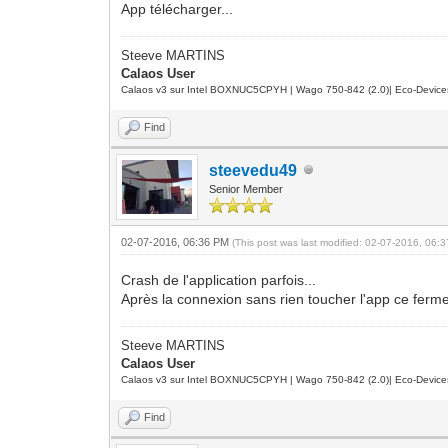
App télécharger...
Steeve MARTINS
Calaos User
Calaos v3 sur Intel BOXNUC5CPYH | Wago 750-842 (2.0)| Eco-Device
Find
steevedu49
Senior Member
02-07-2016, 06:36 PM
(This post was last modified: 02-07-2016, 06
Crash de l'application parfois...
Après la connexion sans rien toucher l'app ce ferme
Steeve MARTINS
Calaos User
Calaos v3 sur Intel BOXNUC5CPYH | Wago 750-842 (2.0)| Eco-Device
Find