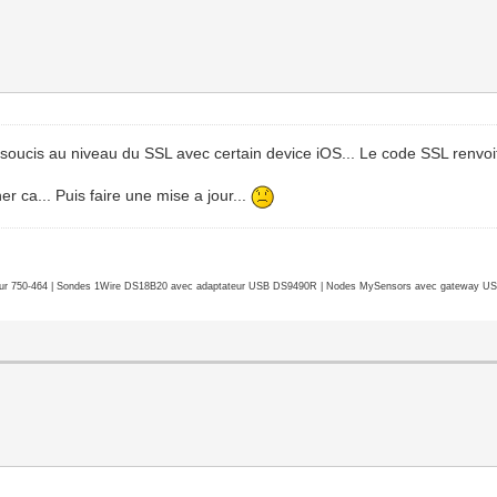
soucis au niveau du SSL avec certain device iOS... Le code SSL renvoit 
er ca... Puis faire une mise a jour...
r 750-464 | Sondes 1Wire DS18B20 avec adaptateur USB DS9490R | Nodes MySensors avec gateway USB 