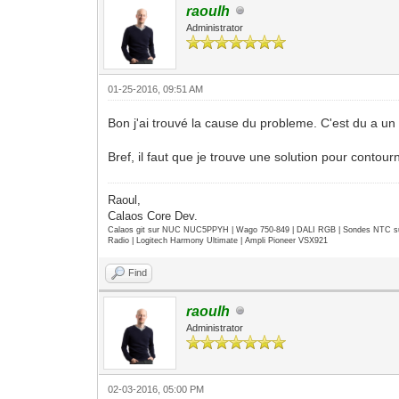
raoulh
Administrator
01-25-2016, 09:51 AM
Bon j'ai trouvé la cause du probleme. C'est du a un 
Bref, il faut que je trouve une solution pour contourn
Raoul,
Calaos Core Dev.
Calaos git sur NUC NUC5PPYH | Wago 750-849 | DALI RGB | Sondes NTC su
Radio | Logitech Harmony Ultimate | Ampli Pioneer VSX921
Find
raoulh
Administrator
02-03-2016, 05:00 PM