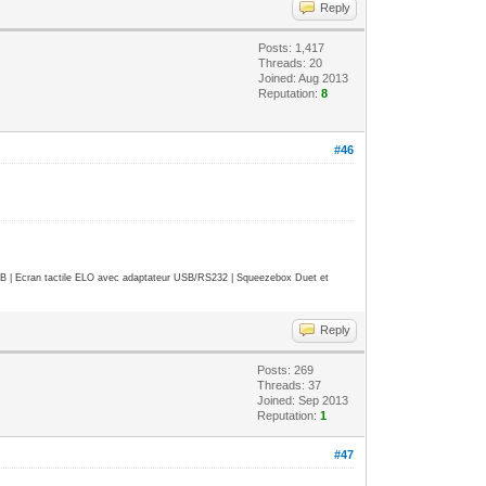
Reply
Posts: 1,417
Threads: 20
Joined: Aug 2013
Reputation:
8
#46
| Ecran tactile ELO avec adaptateur USB/RS232 | Squeezebox Duet et
Reply
Posts: 269
Threads: 37
Joined: Sep 2013
Reputation:
1
#47