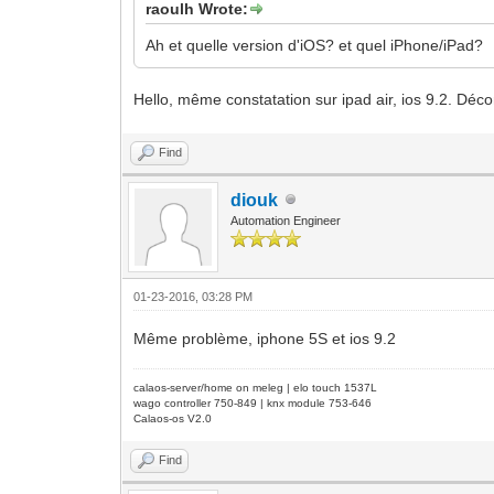
raoulh Wrote:
Ah et quelle version d'iOS? et quel iPhone/iPad?
Hello, même constatation sur ipad air, ios 9.2. Dé
Find
diouk
Automation Engineer
01-23-2016, 03:28 PM
Même problème, iphone 5S et ios 9.2
calaos-server/home on meleg | elo touch 1537L
wago controller 750-849 | knx module 753-646
Calaos-os V2.0
Find