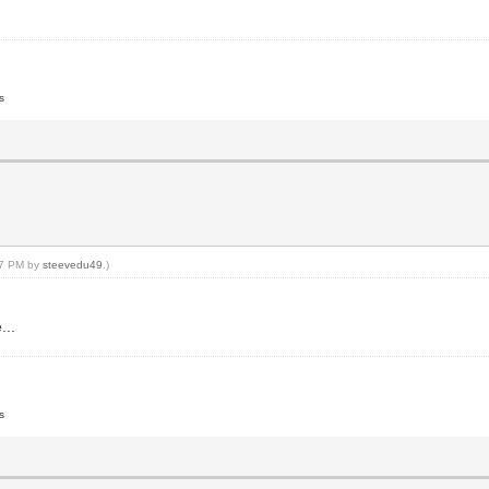
s
:37 PM by
steevedu49
.)
...
s