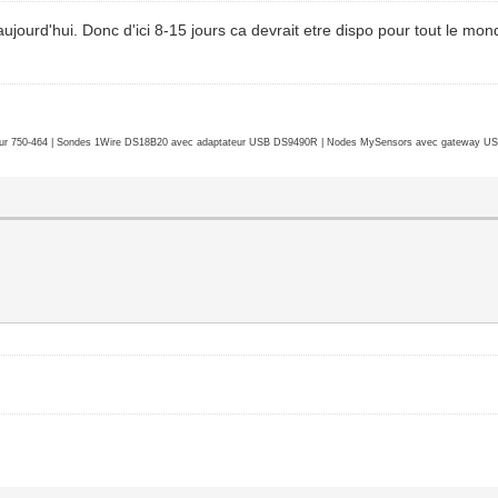
ujourd'hui. Donc d'ici 8-15 jours ca devrait etre dispo pour tout le mon
r 750-464 | Sondes 1Wire DS18B20 avec adaptateur USB DS9490R | Nodes MySensors avec gateway USB 