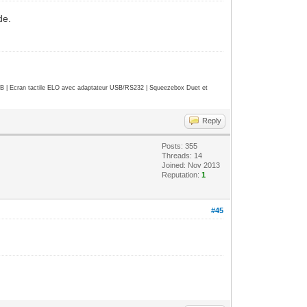
de.
| Ecran tactile ELO avec adaptateur USB/RS232 | Squeezebox Duet et
Reply
Posts: 355
Threads: 14
Joined: Nov 2013
Reputation:
1
#45