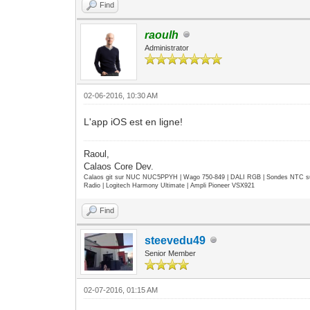
Find
raoulh
Administrator
02-06-2016, 10:30 AM
L'app iOS est en ligne!
Raoul,
Calaos Core Dev.
Calaos git sur NUC NUC5PPYH | Wago 750-849 | DALI RGB | Sondes NTC su
Radio | Logitech Harmony Ultimate | Ampli Pioneer VSX921
Find
steevedu49
Senior Member
02-07-2016, 01:15 AM