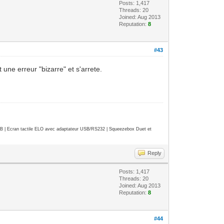
Posts: 1,417
Threads: 20
Joined: Aug 2013
Reputation:
8
#43
une erreur "bizarre" et s'arrete.
| Ecran tactile ELO avec adaptateur USB/RS232 | Squeezebox Duet et
Reply
Posts: 1,417
Threads: 20
Joined: Aug 2013
Reputation:
8
#44