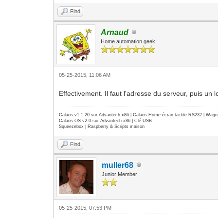
Find
Arnaud
Home automation geek
05-25-2015, 11:06 AM
Effectivement. Il faut l'adresse du serveur, puis un
Calaos v1.1.20 sur Advantech x86 | Calaos Home écran tactile RS232 | Wa
Calaos-OS v2.0 sur Advantech x86 | Clé USB
Squeezebox | Raspberry & Scripts maison
Find
muller68
Junior Member
05-25-2015, 07:53 PM