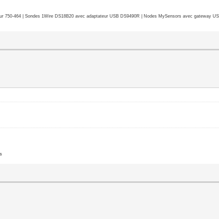
r 750-464 | Sondes 1Wire DS18B20 avec adaptateur USB DS9490R | Nodes MySensors avec gateway USB 
s