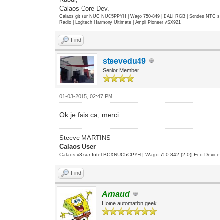
Calaos Core Dev.
Calaos git sur NUC NUC5PPYH | Wago 750-849 | DALI RGB | Sondes NTC su
Radio | Logitech Harmony Ultimate | Ampli Pioneer VSX921
Find
steevedu49
Senior Member
01-03-2015, 02:47 PM
Ok je fais ca, merci...
Steeve MARTINS
Calaos User
Calaos v3 sur Intel BOXNUC5CPYH | Wago 750-842 (2.0)| Eco-Device
Find
Arnaud
Home automation geek