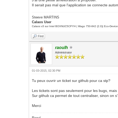
Il serait pas mal que l'application se connecte au
Steeve MARTINS
Calaos User
Calaos v3 sur Intel BOXNUC5CPYH | Wago 750-842 (2.0)| Eco-Device
Find
raoulh
Administrator
01-03-2015, 02:30 PM
Tu peux ouvrir un ticket sur github pour ca stp?
Les tickets sont pas seulement pour les bugs, mais 
Sur github ca permet de tout centraliser, sinon on s'
Merci
Raoul,