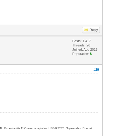
Reply
Posts: 1,417
Threads: 20
Joined: Aug 2013
Reputation:
8
#29
| Ecran tactile ELO avec adaptateur USB/RS232 | Squeezebox Duet et