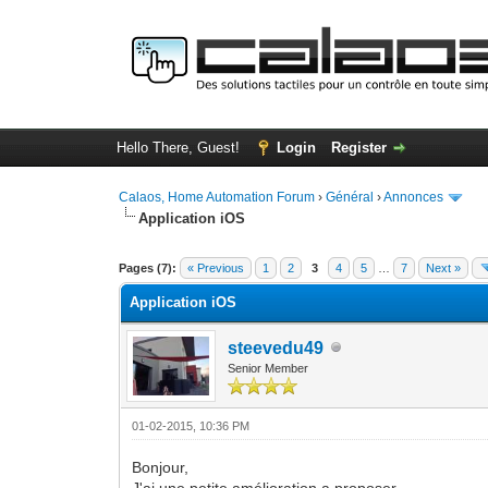
Hello There, Guest!
Login
Register
Calaos, Home Automation Forum
›
Général
›
Annonces
Application iOS
0 Vote(s) - 0 Average
1
2
3
4
5
Pages (7):
« Previous
1
2
3
4
5
…
7
Next »
Application iOS
steevedu49
Senior Member
01-02-2015, 10:36 PM
Bonjour,
J'ai une petite amélioration a proposer.