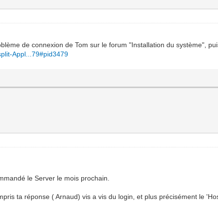
oblème de connexion de Tom sur le forum "Installation du système", pu
split-Appl...79#pid3479
commandé le Server le mois prochain.
n compris ta réponse ( Arnaud) vis a vis du login, et plus précisément le 'H