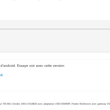
d'android. Essaye voir avec cette version:
pk
r 750-464 | Sondes 1Wire DS18B20 avec adaptateur USB DS9490R | Nodes MySensors avec gateway USB 