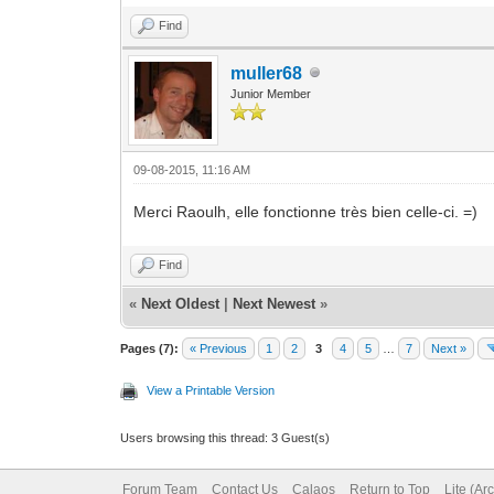
Find
muller68
Junior Member
09-08-2015, 11:16 AM
Merci Raoulh, elle fonctionne très bien celle-ci. =)
Find
«
Next Oldest
|
Next Newest
»
Pages (7):
« Previous
1
2
3
4
5
…
7
Next »
View a Printable Version
Users browsing this thread: 3 Guest(s)
Forum Team
Contact Us
Calaos
Return to Top
Lite (Ar