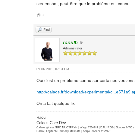
screenshot, peut-être que le problème est connu...
@ +
Find
raoulh
Administrator
09-06-2015, 07:31 PM
Oui c'est un probleme connu sur certaines versions 
http://calaos.fr/download/experimental/c...e571a9.a
On a fait quelque fix
Raoul,
Calaos Core Dev.
Calaos git sur NUC NUC5PPYH | Wago 750-849 | DALI RGB | Sondes NTC su
Radio | Logitech Harmony Ultimate | Ampli Pioneer VSX921