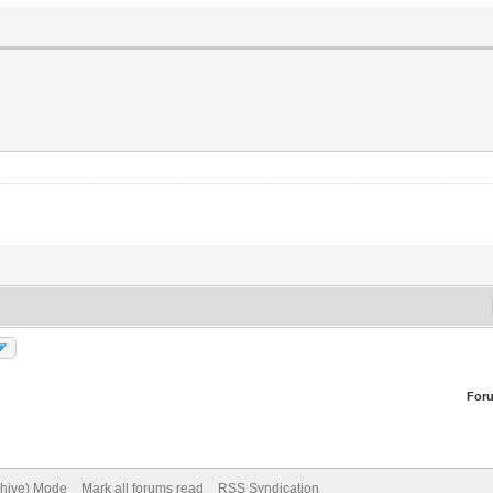
For
chive) Mode
Mark all forums read
RSS Syndication