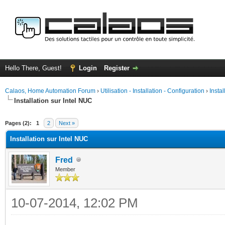
Hello There, Guest!
Login
Register
Calaos, Home Automation Forum
›
Utilisation - Installation - Configuration
›
Insta
Installation sur Intel NUC
ge
Pages (2):
1
2
Next »
Installation sur Intel NUC
Fred
Member
10-07-2014, 12:02 PM