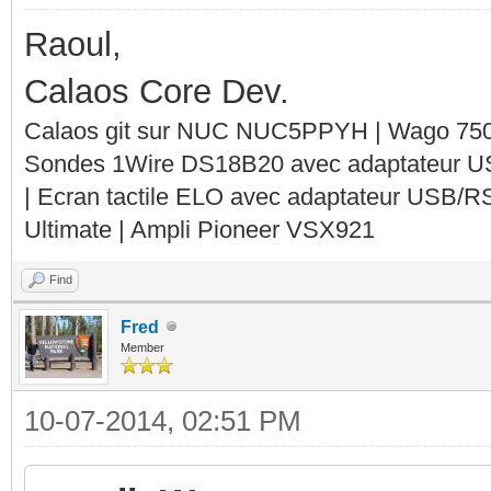
Raoul,
Calaos Core Dev.
Calaos git sur NUC NUC5PPYH | Wago 750-
Sondes 1Wire DS18B20 avec adaptateur 
| Ecran tactile ELO avec adaptateur USB/R
Ultimate | Ampli Pioneer VSX921
Find
Fred
Member
10-07-2014, 02:51 PM