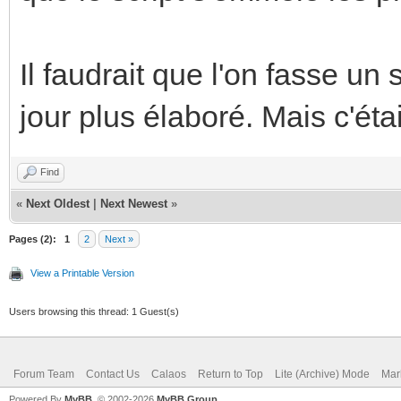
Il faudrait que l'on fasse un 
jour plus élaboré. Mais c'éta
Find
«
Next Oldest
|
Next Newest
»
Pages (2):
1
2
Next »
View a Printable Version
Users browsing this thread: 1 Guest(s)
Forum Team
Contact Us
Calaos
Return to Top
Lite (Archive) Mode
Mar
Powered By
MyBB
, © 2002-2026
MyBB Group
.