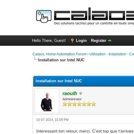
Hello There, Guest!
Login
Register
Calaos, Home Automation Forum
›
Utilisation - Installation - C
Installation sur Intel NUC
0 Vote(s) - 0 Average
1
2
3
4
5
Installation sur Intel NUC
raoulh
Administrator
10-07-2014, 01:09 PM
Interessant ton retour, merci. C'est top que t'arrives