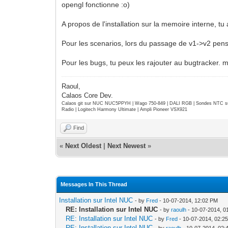
opengl fonctionne :o)
A propos de l'installation sur la memoire interne, 
Pour les scenarios, lors du passage de v1->v2 pense
Pour les bugs, tu peux les rajouter au bugtracker. m
Raoul,
Calaos Core Dev.
Calaos git sur NUC NUC5PPYH | Wago 750-849 | DALI RGB | Sondes NTC su
Radio | Logitech Harmony Ultimate | Ampli Pioneer VSX921
Find
«
Next Oldest
|
Next Newest
»
Messages In This Thread
Installation sur Intel NUC
- by
Fred
- 10-07-2014, 12:02 PM
RE: Installation sur Intel NUC
- by
raoulh
- 10-07-2014, 0
RE: Installation sur Intel NUC
- by
Fred
- 10-07-2014, 02:2
RE: Installation sur Intel NUC
- by
raoulh
- 10-07-2014, 02: