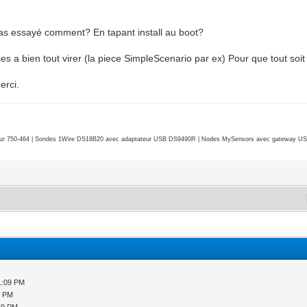
tu as essayé comment? En tapant install au boot?
s a bien tout virer (la piece SimpleScenario par ex) Pour que tout soit
erci.
r 750-464 | Sondes 1Wire DS18B20 avec adaptateur USB DS9490R | Nodes MySensors avec gateway USB 
1:09 PM
5 PM
49 PM