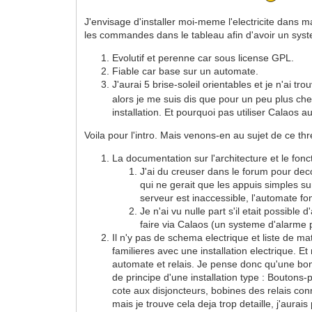
J'envisage d'installer moi-meme l'electricite dans 
les commandes dans le tableau afin d'avoir un syste
Evolutif et perenne car sous license GPL.
Fiable car base sur un automate.
J'aurai 5 brise-soleil orientables et je n'ai
alors je me suis dis que pour un peu plus cher
installation. Et pourquoi pas utiliser Calaos 
Voila pour l'intro. Mais venons-en au sujet de ce t
La documentation sur l'architecture et le fon
J'ai du creuser dans le forum pour dec
qui ne gerait que les appuis simples s
serveur est inaccessible, l'automate f
Je n'ai vu nulle part s'il etait possib
faire via Calaos (un systeme d'alarme
Il n'y pas de schema electrique et liste de 
familieres avec une installation electrique. E
automate et relais. Je pense donc qu'une bon
de principe d'une installation type : Boutons
cote aux disjoncteurs, bobines des relais con
mais je trouve cela deja trop detaille, j'aurai