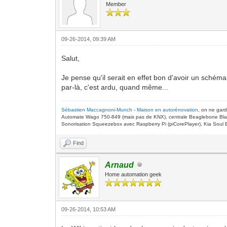
Member
09-26-2014, 09:39 AM
Salut,
Je pense qu'il serait en effet bon d'avoir un schém
par-là, c'est ardu, quand même...
Sébastien Maccagnoni-Munch
-
Maison en autorénovation
, on ne gar
Automate Wago 750-849 (mais pas de KNX), centrale Beaglebone Bla
Sonorisation Squeezebox avec Raspberry Pi (piCorePlayer), Kia Soul E
Find
Arnaud
Home automation geek
09-26-2014, 10:53 AM