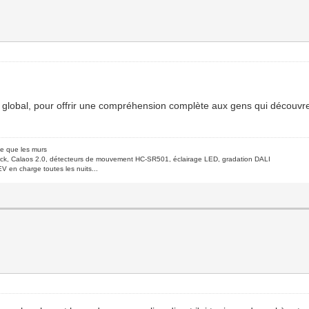
a global, pour offrir une compréhension complète aux gens qui découvre
de que les murs
ck, Calaos 2.0, détecteurs de mouvement HC-SR501, éclairage LED, gradation DALI
V en charge toutes les nuits...