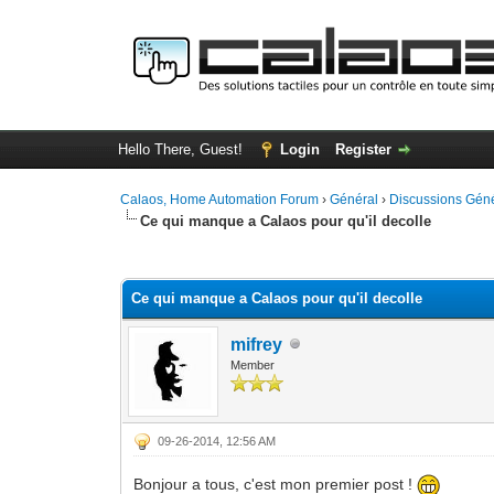
Hello There, Guest!
Login
Register
Calaos, Home Automation Forum
›
Général
›
Discussions Gén
Ce qui manque a Calaos pour qu'il decolle
0 Vote(s) - 0 Average
1
2
3
4
5
Ce qui manque a Calaos pour qu'il decolle
mifrey
Member
09-26-2014, 12:56 AM
Bonjour a tous, c'est mon premier post !