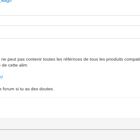
te_wago
iki ne peut pas contenir toutes les référnces de tous les prioduits compa
e de cette alim.
m/
e forum si tu as des doutes.