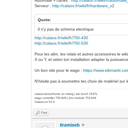
Automate + cartes :
http://calaos.fr/wiki/fr/automa
Serveur :
http://calaos.fr/wiki/fr/hardware_v2
Quote:
Il n'y pas de schema electrique
http://calaos.fr/wiki/fr/750-430
http://calaos.fr/wiki/fr/750-530
Pour les alim, les relais et autres accessoires le w
X ou Y, et selon ton installation adapter la puissanc
Un bon site pour le wago :
https://www.eibmarkt.co
N'hésite pas à soumettre tes choix de matériel sur l
calaos-server/home on meleg | elo touch 1537L
wago controller 750-849 | knx module 753-646
Calaos-os V2.0
Find
tiramiseb