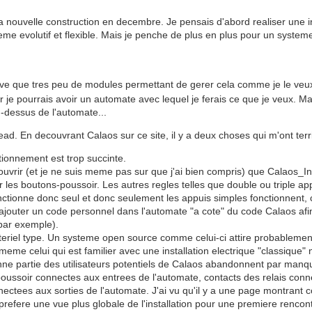
ma nouvelle construction en decembre. Je pensais d'abord realiser une i
me evolutif et flexible. Mais je penche de plus en plus pour un system
 trouve que tres peu de modules permettant de gerer cela comme je le ve
 je pourrais avoir un automate avec lequel je ferais ce que je veux. Mai
au-dessus de l'automate...
hread. En decouvrant Calaos sur ce site, il y a deux choses qui m'ont t
ctionnement est trop succinte.
ouvrir (et je ne suis meme pas sur que j'ai bien compris) que Calaos_In
ur les boutons-poussoir. Les autres regles telles que double ou triple 
onctionne donc seul et donc seulement les appuis simples fonctionnent, 
le d'ajouter un code personnel dans l'automate "a cote" du code Calaos a
 par exemple).
materiel type. Un systeme open source comme celui-ci attire probable
t meme celui qui est familier avec une installation electrique "classique
ne partie des utilisateurs potentiels de Calaos abandonnent par manqu
-poussoir connectes aux entrees de l'automate, contacts des relais conn
nectees aux sorties de l'automate. J'ai vu qu'il y a une page montrant 
s prefere une vue plus globale de l'installation pour une premiere rencont