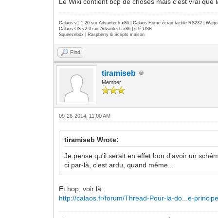
Le Wiki contient bcp de choses mais c'est vrai que l
Calaos v1.1.20 sur Advantech x86 | Calaos Home écran tactile RS232 | Wa
Calaos-OS v2.0 sur Advantech x86 | Clé USB
Squeezebox | Raspberry & Scripts maison
Find
tiramiseb
Member
09-26-2014, 11:00 AM
tiramiseb Wrote:
Je pense qu'il serait en effet bon d'avoir un sch
ci par-là, c'est ardu, quand même...
Et hop, voir là :
http://calaos.fr/forum/Thread-Pour-la-do...e-princip