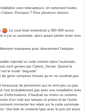
nstallation avec telerupteurs, en ramenant toutes
e Calaos. Pourquoi ? Pour plusieurs raisons :
ux
. Le cout total reviendrait a 300-400 euros
s si j'ai un automate, alors autant piloter toute mon
erriblement manquees pour directement l'adopter.
staller injectait un code minime dans l'automate,
appuis sont gerees par Calaos_Server. Quand le
c'est le mode "degrade".
fin de gerer certaines choses qu'on ne voudrait pas
ment beaucoup de personnes qui ne sont peu ou pas
" ne l'est probablement pas avec une installation avec
e d'informations. Il faudrait au moins un schema
ectes d'un cote aux lampes et prises et de l'autre
comment connecter les relais sur la carte automate
re. Une liste du materiel type avec le prix est aussi