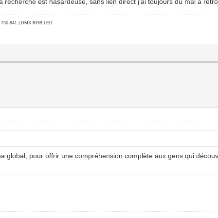
a recherche est hasardeuse, sans lien direct j'ai toujours du mal à retr
go 750-841 | DMX RGB LED
éma global, pour offrir une compréhension complète aux gens qui découv
e