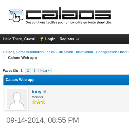
Hello There, Guest!
Login
Register
Calaos, Home Automation Forum
›
Utilisation - Installation - Configuration
›
Insta
Calaos Web app
ge
Pages (3):
1
2
3
Next »
Calaos Web app
tony
Member
09-14-2014, 08:55 PM