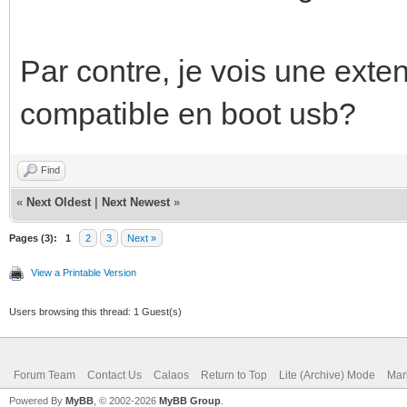
Par contre, je vois une ext
compatible en boot usb?
Find
«
Next Oldest
|
Next Newest
»
Pages (3):
1
2
3
Next »
View a Printable Version
Users browsing this thread: 1 Guest(s)
Forum Team
Contact Us
Calaos
Return to Top
Lite (Archive) Mode
Mar
Powered By
MyBB
, © 2002-2026
MyBB Group
.