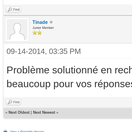
Find
Tinade
Junior Member
09-14-2014, 03:35 PM
Problème solutionné en rech
beaucoup pour vos réponse
Find
«
Next Oldest
|
Next Newest
»
View a Printable Version