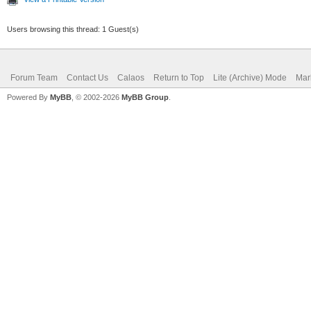
Users browsing this thread: 1 Guest(s)
Forum Team
Contact Us
Calaos
Return to Top
Lite (Archive) Mode
Mar
Powered By
MyBB
, © 2002-2026
MyBB Group
.