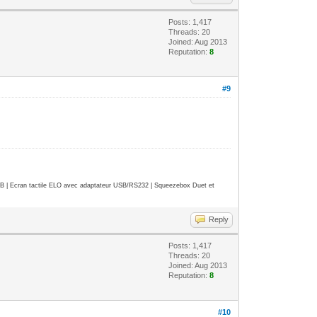
Posts: 1,417
Threads: 20
Joined: Aug 2013
Reputation:
8
#9
| Ecran tactile ELO avec adaptateur USB/RS232 | Squeezebox Duet et
Reply
Posts: 1,417
Threads: 20
Joined: Aug 2013
Reputation:
8
#10