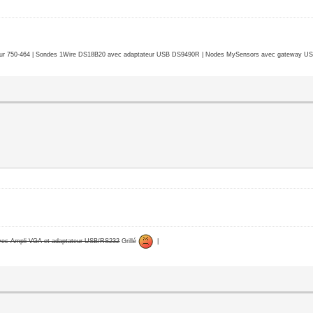
r 750-464 | Sondes 1Wire DS18B20 avec adaptateur USB DS9490R | Nodes MySensors avec gateway USB 
avec Ampli VGA et adaptateur USB/RS232
Grillé
|