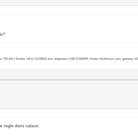
is?
r 750-464 | Sondes 1Wire DS18B20 avec adaptateur USB DS9490R | Nodes MySensors avec gateway USB 
e regle dans calaos: