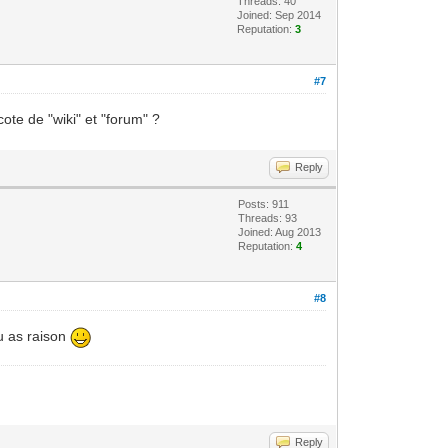
Threads: 40
Joined: Sep 2014
Reputation:
3
#7
ote de "wiki" et "forum" ?
Reply
Posts: 911
Threads: 93
Joined: Aug 2013
Reputation:
4
#8
tu as raison
Reply