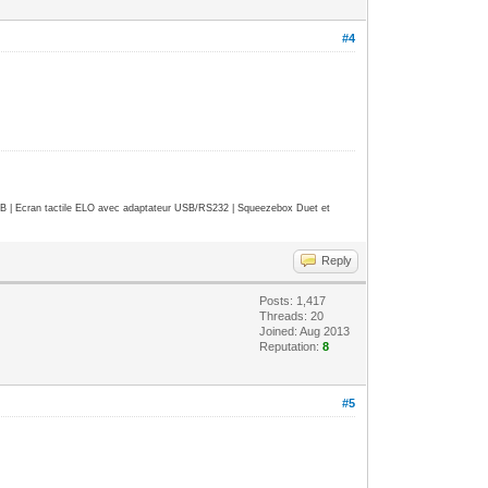
#4
| Ecran tactile ELO avec adaptateur USB/RS232 | Squeezebox Duet et
Reply
Posts: 1,417
Threads: 20
Joined: Aug 2013
Reputation:
8
#5