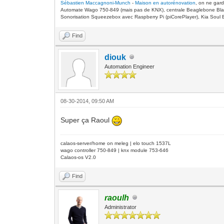
Sébastien Maccagnoni-Munch
-
Maison en autorénovation
, on ne gar
Automate Wago 750-849 (mais pas de KNX), centrale Beaglebone Bla
Sonorisation Squeezebox avec Raspberry Pi (piCorePlayer), Kia Soul E
Find
diouk
Automation Engineer
08-30-2014, 09:50 AM
Super ça Raoul
calaos-server/home on meleg | elo touch 1537L
wago controller 750-849 | knx module 753-646
Calaos-os V2.0
Find
raoulh
Administrator