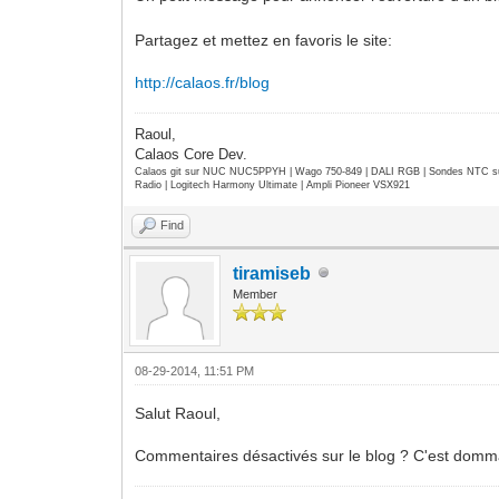
Partagez et mettez en favoris le site:
http://calaos.fr/blog
Raoul,
Calaos Core Dev.
Calaos git sur NUC NUC5PPYH | Wago 750-849 | DALI RGB | Sondes NTC su
Radio | Logitech Harmony Ultimate | Ampli Pioneer VSX921
Find
tiramiseb
Member
08-29-2014, 11:51 PM
Salut Raoul,
Commentaires désactivés sur le blog ? C'est domm