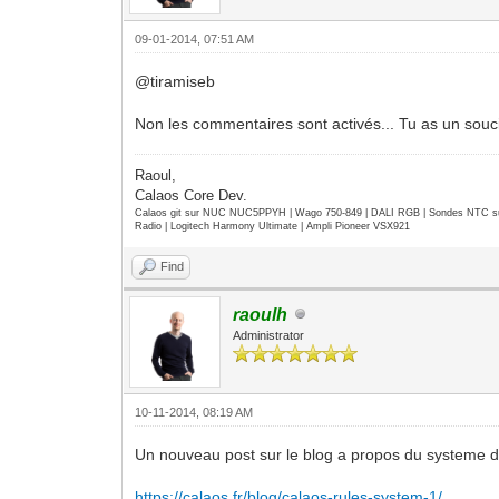
09-01-2014, 07:51 AM
@tiramiseb
Non les commentaires sont activés... Tu as un souc
Raoul,
Calaos Core Dev.
Calaos git sur NUC NUC5PPYH | Wago 750-849 | DALI RGB | Sondes NTC su
Radio | Logitech Harmony Ultimate | Ampli Pioneer VSX921
Find
raoulh
Administrator
10-11-2014, 08:19 AM
Un nouveau post sur le blog a propos du systeme d
https://calaos.fr/blog/calaos-rules-system-1/