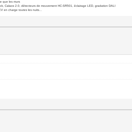
de que les murs
ck, Calaos 2.0, détecteurs de mouvement HC-SR501, éclairage LED, gradation DALI
V en charge toutes les nuits...