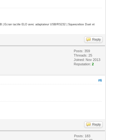
| Ecran tactile ELO avec adaptateur USB/RS232 | Squeezebox Duet et
Reply
Posts: 359
Threads: 25
Joined: Nov 2013
Reputation:
2
#6
Reply
Posts: 183