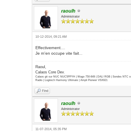
raoulh
Administrator
10-12-2014, 09:21 AM
Effectivement....
Je m'en occupe vite fait...
Raoul,
Calaos Core Dev.
Calaos git sur NUC NUC5PPYH | Wago 750-849 | DALI RGB | Sondes NTC su
Radio | Logitech Harmony Ultimate | Ampli Pioneer VSX921
Find
raoulh
Administrator
11-07-2014, 05:35 PM