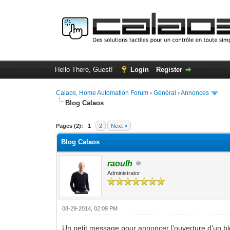
Hello There, Guest!
Login
Register
Calaos, Home Automation Forum
›
Général
›
Annonces
Blog Calaos
0 Vote(s) - 0 Average
1
2
3
4
5
Pages (2):
1
2
Next »
Blog Calaos
raoulh
Administrator
08-29-2014, 02:09 PM
Un petit message pour annoncer l'ouverture d'un bl