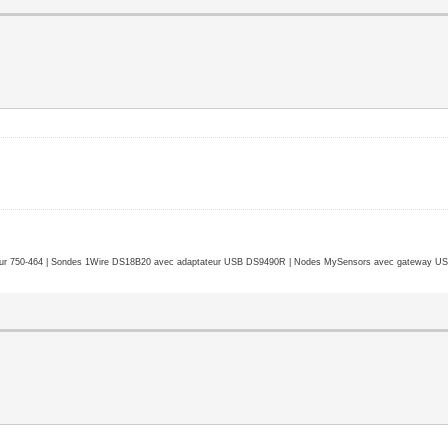
r 750-464 | Sondes 1Wire DS18B20 avec adaptateur USB DS9490R | Nodes MySensors avec gateway USB 