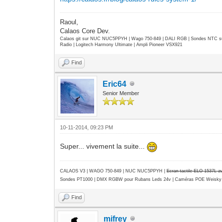
Raoul,
Calaos Core Dev.
Calaos git sur NUC NUC5PPYH | Wago 750-849 | DALI RGB | Sondes NTC su
Radio | Logitech Harmony Ultimate | Ampli Pioneer VSX921
Find
Eric64
Senior Member
10-11-2014, 09:23 PM
Super... vivement la suite...
CALAOS V3 | WAGO 750-849 |
NUC NUC5PPYH
|
Ecran tactile ELO 1537L 
Sondes PT1000 | DMX RGBW pour Rubans Leds 24v | Caméras POE Weisky
Find
mifrey