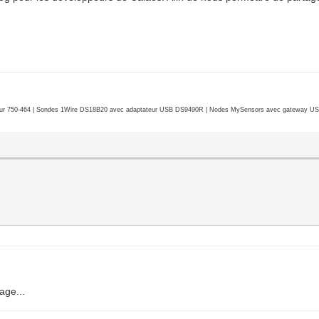
r 750-464 | Sondes 1Wire DS18B20 avec adaptateur USB DS9490R | Nodes MySensors avec gateway USB 
age...