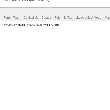
Users browsing this thread: 1 Guest(s)
Forum Team
Contact Us
Calaos
Return to Top
Lite (Archive) Mode
Mar
Powered By
MyBB
, © 2002-2026
MyBB Group
.