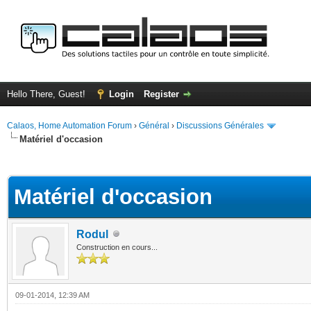
Hello There, Guest!
Login
Register
Calaos, Home Automation Forum
›
Général
›
Discussions Générales
Matériel d'occasion
ge
Matériel d'occasion
Rodul
Construction en cours...
09-01-2014, 12:39 AM