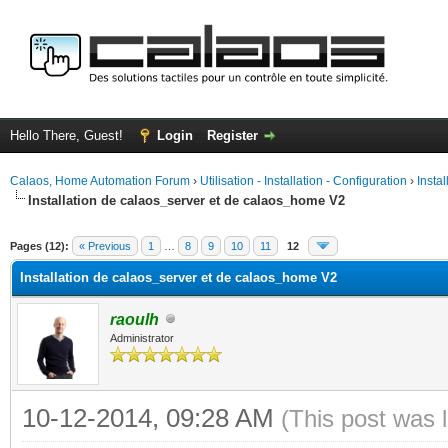
Hello There, Guest!
Login
Register
Calaos, Home Automation Forum
›
Utilisation - Installation - Configuration
›
Insta
Installation de calaos_server et de calaos_home V2
ge
Pages (12):
« Previous
1
…
8
9
10
11
12
Installation de calaos_server et de calaos_home V2
raoulh
Administrator
10-12-2014, 09:28 AM
(This post was 