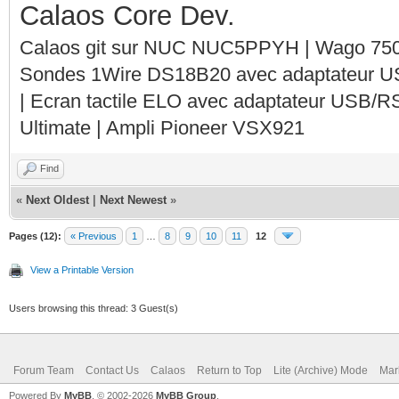
Calaos Core Dev.
Calaos git sur NUC NUC5PPYH | Wago 750-
Sondes 1Wire DS18B20 avec adaptateur 
| Ecran tactile ELO avec adaptateur USB/R
Ultimate | Ampli Pioneer VSX921
Find
«
Next Oldest
|
Next Newest
»
Pages (12):
« Previous
1
…
8
9
10
11
12
View a Printable Version
Users browsing this thread: 3 Guest(s)
Forum Team
Contact Us
Calaos
Return to Top
Lite (Archive) Mode
Mar
Powered By
MyBB
, © 2002-2026
MyBB Group
.