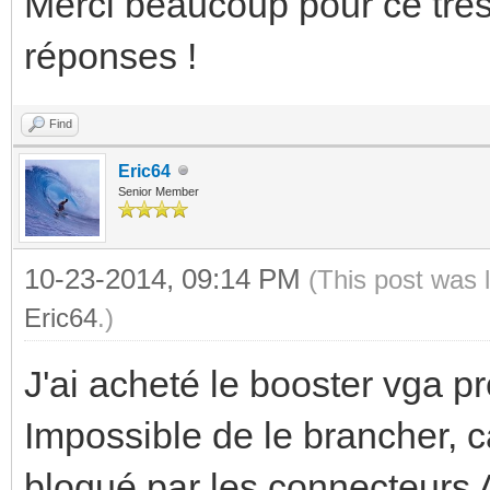
Merci beaucoup pour ce très
réponses !
Find
Eric64
Senior Member
10-23-2014, 09:14 PM
(This post was 
Eric64
.)
J'ai acheté le booster vga p
Impossible de le brancher, c
bloqué par les connecteurs