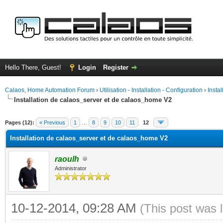
Hello There, Guest!
Login
Register
Calaos, Home Automation Forum
›
Utilisation - Installation - Configuration
›
Insta
Installation de calaos_server et de calaos_home V2
ge
Pages (12):
« Previous
1
…
8
9
10
11
12
Installation de calaos_server et de calaos_home V2
raoulh
Administrator
10-12-2014, 09:28 AM
(This post was 