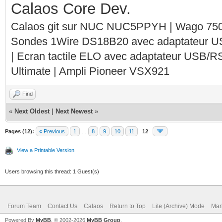
Calaos Core Dev.
Calaos git sur NUC NUC5PPYH | Wago 750-
Sondes 1Wire DS18B20 avec adaptateur 
| Ecran tactile ELO avec adaptateur USB/R
Ultimate | Ampli Pioneer VSX921
Find
«
Next Oldest
|
Next Newest
»
Pages (12):
« Previous
1
…
8
9
10
11
12
View a Printable Version
Users browsing this thread: 1 Guest(s)
Forum Team
Contact Us
Calaos
Return to Top
Lite (Archive) Mode
Mar
Powered By
MyBB
, © 2002-2026
MyBB Group
.