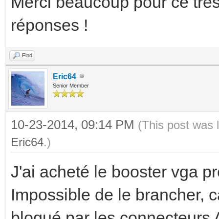
Merci beaucoup pour ce très
réponses !
Find
Eric64
Senior Member
10-23-2014, 09:14 PM
(This post was 
Eric64
.)
J'ai acheté le booster vga p
Impossible de le brancher, c
bloqué par les connecteurs