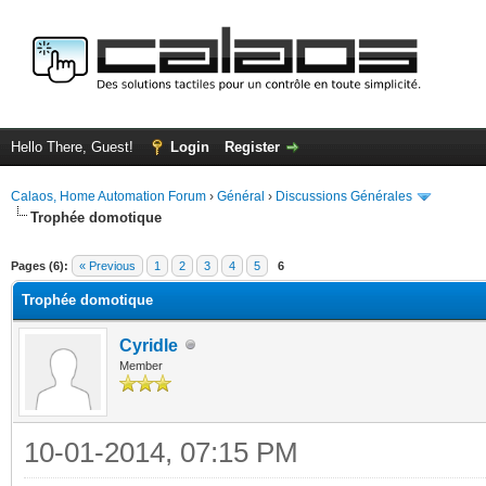
Hello There, Guest!
Login
Register
Calaos, Home Automation Forum
›
Général
›
Discussions Générales
Trophée domotique
ge
Pages (6):
« Previous
1
2
3
4
5
6
Trophée domotique
Cyridle
Member
10-01-2014, 07:15 PM