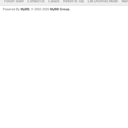
Forum Team
Contact Us
Calaos
Return to Top
Lite (Archive) Mode
Mar
Powered By
MyBB
, © 2002-2026
MyBB Group
.