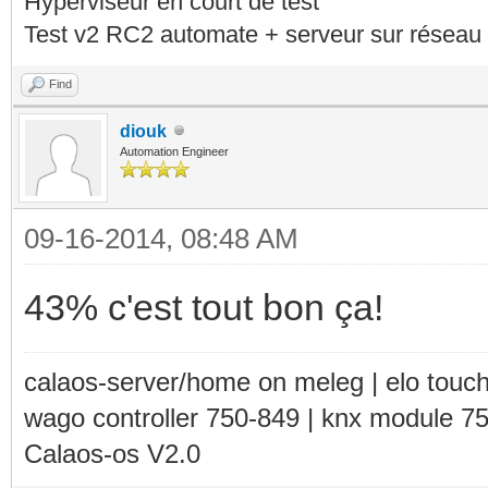
Hyperviseur en court de test
Test v2 RC2 automate + serveur sur réseau 
Find
diouk
Automation Engineer
09-16-2014, 08:48 AM
43% c'est tout bon ça!
calaos-server/home on meleg | elo touc
wago controller 750-849 | knx module 7
Calaos-os V2.0