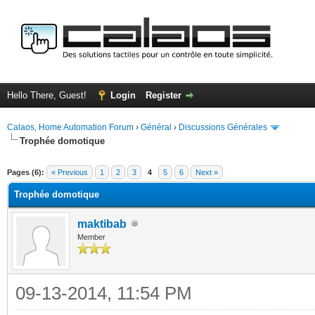
Hello There, Guest!
Login
Register
Calaos, Home Automation Forum
›
Général
›
Discussions Générales
Trophée domotique
ge
Pages (6):
« Previous
1
2
3
4
5
6
Next »
Trophée domotique
maktibab
Member
09-13-2014, 11:54 PM