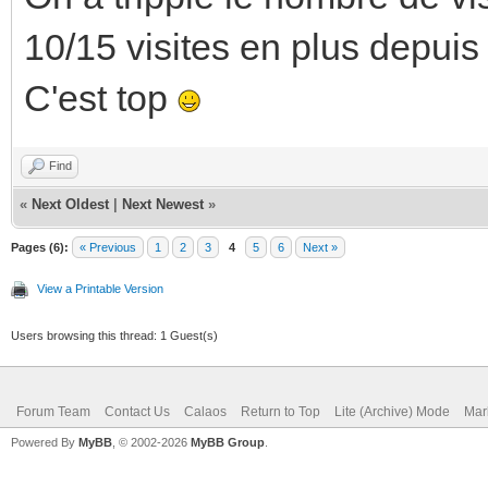
10/15 visites en plus depuis 
C'est top
Find
«
Next Oldest
|
Next Newest
»
Pages (6):
« Previous
1
2
3
4
5
6
Next »
View a Printable Version
Users browsing this thread: 1 Guest(s)
Forum Team
Contact Us
Calaos
Return to Top
Lite (Archive) Mode
Mar
Powered By
MyBB
, © 2002-2026
MyBB Group
.