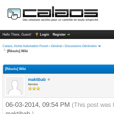
Hello There, Guest!
Login
Register
Calaos, Home Automation Forum
›
Général
›
Discussions Générales
[Résolu] Wiki
ge
[Résolu] Wiki
maktibab
Member
06-03-2014, 09:54 PM
(This post was 
maktibab
.)