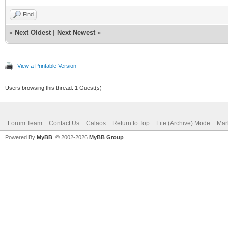
Find
«
Next Oldest
|
Next Newest
»
View a Printable Version
Users browsing this thread: 1 Guest(s)
Forum Team
Contact Us
Calaos
Return to Top
Lite (Archive) Mode
Mar
Powered By
MyBB
, © 2002-2026
MyBB Group
.