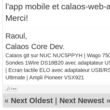
l'app mobile et calaos-web-a
Merci!
Raoul,
Calaos Core Dev.
Calaos git sur NUC NUC5PPYH | Wago 750-
Sondes 1Wire DS18B20 avec adaptateur 
| Ecran tactile ELO avec adaptateur USB/R
Ultimate | Ampli Pioneer VSX921
Find
«
Next Oldest
|
Next Newest