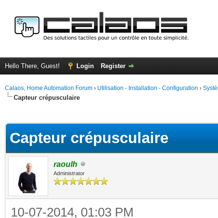
Hello There, Guest!
Login
Register
Calaos, Home Automation Forum
›
Utilisation - Installation - Configuration
›
Systè
Capteur crépusculaire
ge
Capteur crépusculaire
raoulh
Administrator
10-07-2014, 01:03 PM