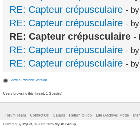
RE: Capteur crépusculaire
- b
RE: Capteur crépusculaire
- b
RE: Capteur crépusculaire
-
RE: Capteur crépusculaire
- b
RE: Capteur crépusculaire
- b
View a Printable Version
Users browsing this thread: 1 Guest(s)
Forum Team
Contact Us
Calaos
Return to Top
Lite (Archive) Mode
Mar
Powered By
MyBB
, © 2002-2026
MyBB Group
.