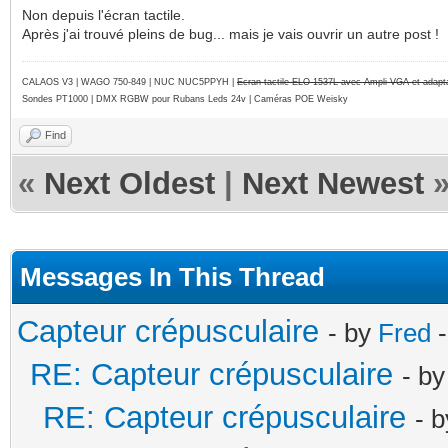
Non depuis l'écran tactile.
Après j'ai trouvé pleins de bug... mais je vais ouvrir un autre post !
CALAOS V3 | WAGO 750-849 |
NUC NUC5PPYH
|
Ecran tactile ELO 1537L avec Ampli VGA et adap
Sondes PT1000 | DMX RGBW pour Rubans Leds 24v | Caméras POE Weisky
Find
«
Next Oldest
|
Next Newest
Messages In This Thread
Capteur crépusculaire
- by
Fred
-
RE: Capteur crépusculaire
- b
RE: Capteur crépusculaire
- 