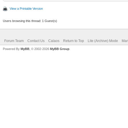
View a Printable Version
Users browsing this thread: 1 Guest(s)
Forum Team
Contact Us
Calaos
Return to Top
Lite (Archive) Mode
Mar
Powered By
MyBB
, © 2002-2026
MyBB Group
.