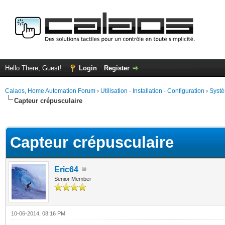
Hello There, Guest!
Login
Register
Calaos, Home Automation Forum
›
Utilisation - Installation - Configuration
›
Systè
Capteur crépusculaire
ge
Capteur crépusculaire
Eric64
Senior Member
10-06-2014, 08:16 PM