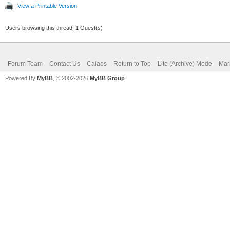
View a Printable Version
Users browsing this thread: 1 Guest(s)
Forum Team
Contact Us
Calaos
Return to Top
Lite (Archive) Mode
Mar
Powered By
MyBB
, © 2002-2026
MyBB Group
.