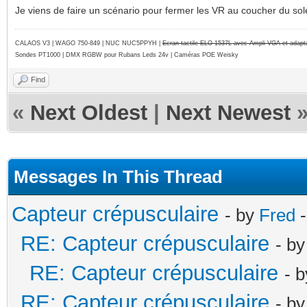
Je viens de faire un scénario pour fermer les VR au coucher du soleil..
CALAOS V3 | WAGO 750-849 |
NUC NUC5PPYH
|
Ecran tactile ELO 1537L avec Ampli VGA et adap
Sondes PT1000 | DMX RGBW pour Rubans Leds 24v | Caméras POE Weisky
Find
«
Next Oldest
|
Next Newest
Messages In This Thread
Capteur crépusculaire
- by
Fred
-
RE: Capteur crépusculaire
- b
RE: Capteur crépusculaire
- 
RE: Capteur crépusculaire
- b