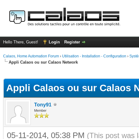
Hello There, Guest!
Login
Register
Calaos, Home Automation Forum
›
Utilisation - Installation - Configuration
›
Systè
Appli Calaos ou sur Calaos Network
ge
Appli Calaos ou sur Calaos 
Tony91
Member
05-11-2014, 05:38 PM
(This post was 