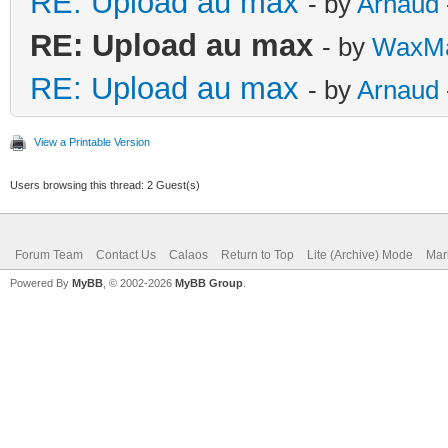
RE: Upload au max
- by
Arnaud
RE: Upload au max
- by
WaxM
RE: Upload au max
- by
Arnaud
View a Printable Version
Users browsing this thread: 2 Guest(s)
Forum Team
Contact Us
Calaos
Return to Top
Lite (Archive) Mode
Mar
Powered By
MyBB
, © 2002-2026
MyBB Group
.