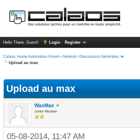
Hello There, Guest!
Login
Register
Calaos, Home Automation Forum
›
Général
›
Discussions Générales
Upload au max
ge
Upload au max
WaxMax
Junior Member
05-08-2014, 11:47 AM