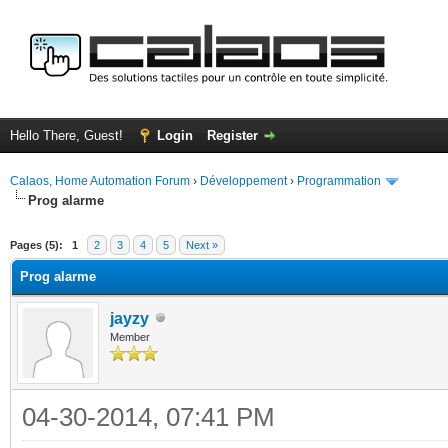
Hello There, Guest!
Login
Register
Calaos, Home Automation Forum
›
Développement
›
Programmation
Prog alarme
ge
Pages (5):
1
2
3
4
5
Next »
Prog alarme
jayzy
Member
04-30-2014, 07:41 PM