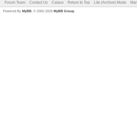
Forum Team
Contact Us
Calaos
Return to Top
Lite (Archive) Mode
Mar
Powered By
MyBB
, © 2002-2026
MyBB Group
.