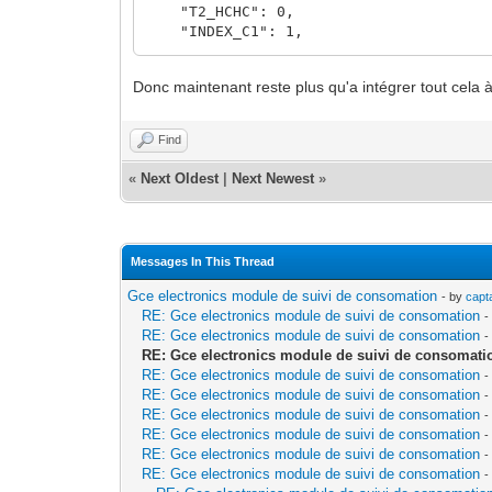
<T1_IINST2>0</T1_IINST2>
"T2_HCHC": 0,
<T1_IINST3>0</T1_IINST3>
"INDEX_C1": 1,
<T1_ADPS>0</T1_ADPS>
"INDEX_C2": 1
<T1_IMAX>36</T1_IMAX>
}
<T1_IMAX1>0</T1_IMAX1>
Donc maintenant reste plus qu'a intégrer tout cela à
<T1_IMAX2>0</T1_IMAX2>
<T1_IMAX3>0</T1_IMAX3>
Find
<T1_PPAP>410</T1_PPAP>
<T1_HHPHC>A</T1_HHPHC>
«
Next Oldest
|
Next Newest
»
<T1_MOTDETAT>000000</T1_MOTDETAT>
<T1_PPOT>-</T1_PPOT>
<!-- FIN TELEINFO 1 -->
Messages In This Thread
<!-- TELEINFO 2 -->
Gce electronics module de suivi de consomation
- by
capt
RE: Gce electronics module de suivi de consomation
-
<T2_ADCO>----</T2_ADCO>
RE: Gce electronics module de suivi de consomation
-
<T2_OPTARIF>----</T2_OPTARIF>
RE: Gce electronics module de suivi de consomati
<T2_ISOUSC>0</T2_ISOUSC>
RE: Gce electronics module de suivi de consomation
-
<T2_BASE>0</T2_BASE>
RE: Gce electronics module de suivi de consomation
-
<T2_HCHC>0</T2_HCHC>
RE: Gce electronics module de suivi de consomation
-
<T2_HCHP>0</T2_HCHP>
RE: Gce electronics module de suivi de consomation
-
<T2_EJPHN>0</T2_EJPHN>
RE: Gce electronics module de suivi de consomation
-
<T2_EJPHPM>0</T2_EJPHPM>
RE: Gce electronics module de suivi de consomation
-
<T2_BBRHCJB>0</T2_BBRHCJB>