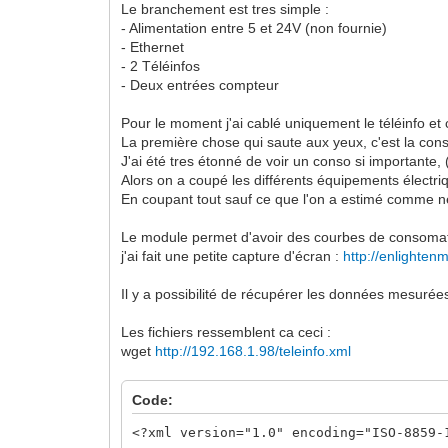
Le branchement est tres simple :
- Alimentation entre 5 et 24V (non fournie)
- Ethernet
- 2 Téléinfos
- Deux entrées compteur
Pour le moment j'ai cablé uniquement le téléinfo et 
La première chose qui saute aux yeux, c'est la co
J'ai été tres étonné de voir un conso si importante
Alors on a coupé les différents équipements électri
En coupant tout sauf ce que l'on a estimé comme né
Le module permet d'avoir des courbes de consomation
j'ai fait une petite capture d'écran :
http://enlighten
Il y a possibilité de récupérer les données mesurée
Les fichiers ressemblent ca ceci :
wget
http://192.168.1.98/teleinfo.xml
Code:
<?xml version="1.0" encoding="ISO-8859-