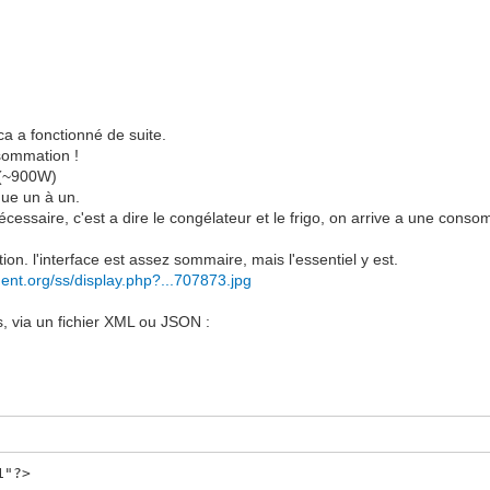
ca a fonctionné de suite.
nsommation !
, (~900W)
que un à un.
cessaire, c'est a dire le congélateur et le frigo, on arrive a une con
. l'interface est assez sommaire, mais l'essentiel y est.
ment.org/ss/display.php?...707873.jpg
s, via un fichier XML ou JSON :
1"?>