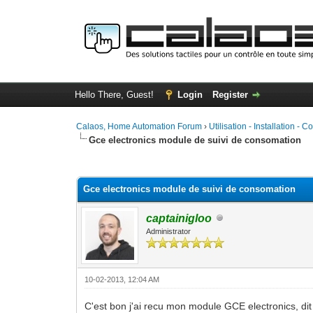
Hello There, Guest!
Login
Register
Calaos, Home Automation Forum
›
Utilisation - Installation - C
Gce electronics module de suivi de consomation
1 Vote(s) - 4 Average
1
2
3
4
5
Gce electronics module de suivi de consomation
captainigloo
Administrator
10-02-2013, 12:04 AM
C'est bon j'ai recu mon module GCE electronics, dit