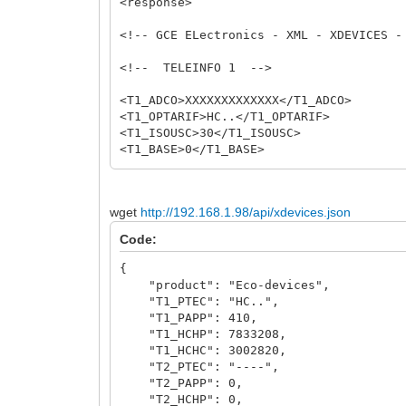
<response>
<!-- GCE ELectronics - XML - XDEVICES -
<!-- TELEINFO 1 -->
<T1_ADCO>XXXXXXXXXXXXX</T1_ADCO>
<T1_OPTARIF>HC..</T1_OPTARIF>
<T1_ISOUSC>30</T1_ISOUSC>
<T1_BASE>0</T1_BASE>
<T1_HCHC>3002695</T1_HCHC>
<T1_HCHP>7833208</T1_HCHP>
<T1_EJPHN>0</T1_EJPHN>
wget
http://192.168.1.98/api/xdevices.json
<T1_EJPHPM>0</T1_EJPHPM>
<T1_BBRHCJB>0</T1_BBRHCJB>
Code:
<T1_BBRHPJB>0</T1_BBRHPJB>
<T1_BBRHCJW>0</T1_BBRHCJW>
{
<T1_BBRHPJW>0</T1_BBRHPJW>
"product": "Eco-devices",
<T1_BBRHCJR>0</T1_BBRHCJR>
"T1_PTEC": "HC..",
<T1_BBRHPJR>0</T1_BBRHPJR>
"T1_PAPP": 410,
<T1_PEJP>0</T1_PEJP>
"T1_HCHP": 7833208,
<T1_PTEC>HC</T1_PTEC>
"T1_HCHC": 3002820,
<T1_DEMAIN>----</T1_DEMAIN>
"T2_PTEC": "----",
<T1_IINST>2</T1_IINST>
"T2_PAPP": 0,
<T1_IINST1>0</T1_IINST1>
"T2_HCHP": 0,